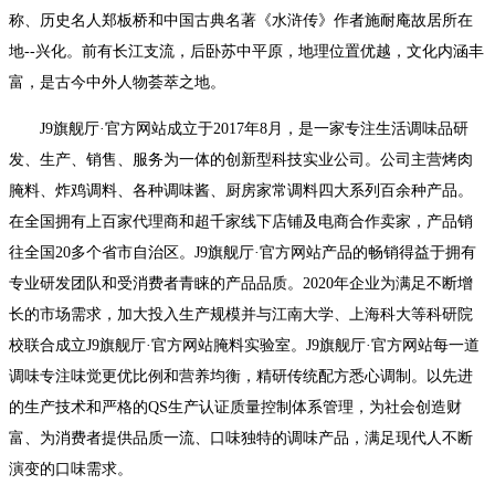
称、历史名人郑板桥和中国古典名著《水浒传》作者施耐庵故居所在
地--兴化。前有长江支流，后卧苏中平原，地理位置优越，文化内涵丰
富，是古今中外人物荟萃之地。
J9旗舰厅·官方网站成立于2017年8月，是一家专注生活调味品研
发、生产、销售、服务为一体的创新型科技实业公司。公司主营烤肉
腌料、炸鸡调料、各种调味酱、厨房家常调料四大系列百余种产品。
在全国拥有上百家代理商和超千家线下店铺及电商合作卖家，产品销
往全国20多个省市自治区。J9旗舰厅·官方网站产品的畅销得益于拥有
专业研发团队和受消费者青睐的产品品质。2020年企业为满足不断增
长的市场需求，加大投入生产规模并与江南大学、上海科大等科研院
校联合成立J9旗舰厅·官方网站腌料实验室。J9旗舰厅·官方网站每一道
调味专注味觉更优比例和营养均衡，精研传统配方悉心调制。以先进
的生产技术和严格的QS生产认证质量控制体系管理，为社会创造财
富、为消费者提供品质一流、口味独特的调味产品，满足现代人不断
演变的口味需求。