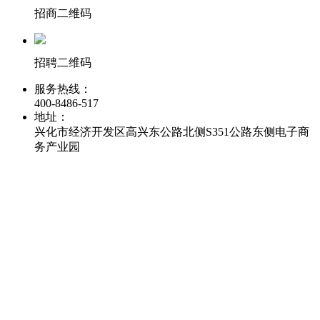
招商二维码
招聘二维码
服务热线：
400-8486-517
地址：
兴化市经济开发区高兴东公路北侧S351公路东侧电子商
务产业园