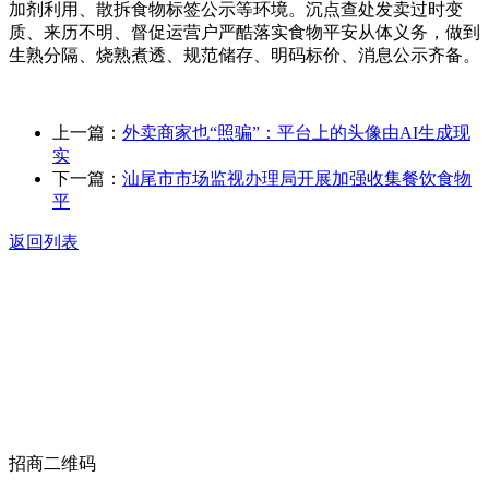
加剂利用、散拆食物标签公示等环境。沉点查处发卖过时变
质、来历不明、督促运营户严酷落实食物平安从体义务，做到
生熟分隔、烧熟煮透、规范储存、明码标价、消息公示齐备。
上一篇：
外卖商家也“照骗”：平台上的头像由AI生成现
实
下一篇：
汕尾市市场监视办理局开展加强收集餐饮食物
平
返回列表
关于我们
食品安全动态
食品安全知识
联系我们
招商二维码