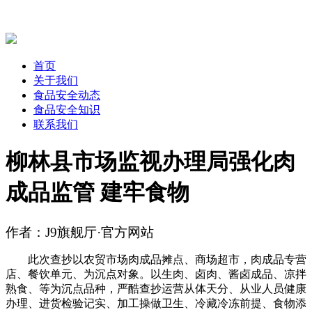
首页
关于我们
食品安全动态
食品安全知识
联系我们
柳林县市场监视办理局强化肉
成品监管 建牢食物
作者：J9旗舰厅·官方网站
此次查抄以农贸市场肉成品摊点、商场超市，肉成品专营
店、餐饮单元、为沉点对象。以生肉、卤肉、酱卤成品、凉拌
熟食、等为沉点品种，严酷查抄运营从体天分、从业人员健康
办理、进货检验记实、加工操做卫生、冷藏冷冻前提、食物添