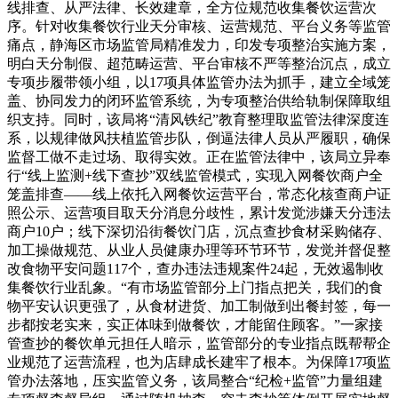
线排查、从严法律、长效建章，全方位规范收集餐饮运营次
序。针对收集餐饮行业天分审核、运营规范、平台义务等监管
痛点，静海区市场监管局精准发力，印发专项整治实施方案，
明白天分制假、超范畴运营、平台审核不严等整治沉点，成立
专项步履带领小组，以17项具体监管办法为抓手，建立全域笼
盖、协同发力的闭环监管系统，为专项整治供给轨制保障取组
织支持。同时，该局将“清风铁纪”教育整理取监管法律深度连
系，以规律做风扶植监管步队，倒逼法律人员从严履职，确保
监督工做不走过场、取得实效。正在监管法律中，该局立异奉
行“线上监测+线下查抄”双线监管模式，实现入网餐饮商户全
笼盖排查——线上依托入网餐饮运营平台，常态化核查商户证
照公示、运营项目取天分消息分歧性，累计发觉涉嫌天分违法
商户10户；线下深切沿街餐饮门店，沉点查抄食材采购储存、
加工操做规范、从业人员健康办理等环节环节，发觉并督促整
改食物平安问题117个，查办违法违规案件24起，无效遏制收
集餐饮行业乱象。“有市场监管部分上门指点把关，我们的食
物平安认识更强了，从食材进货、加工制做到出餐封签，每一
步都按老实来，实正体味到做餐饮，才能留住顾客。”一家接
管查抄的餐饮单元担任人暗示，监管部分的专业指点既帮帮企
业规范了运营流程，也为店肆成长建牢了根本。为保障17项监
管办法落地，压实监管义务，该局整合“纪检+监管”力量组建