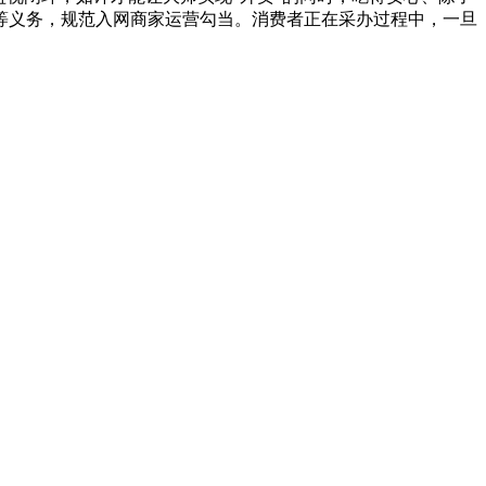
等义务，规范入网商家运营勾当。消费者正在采办过程中，一旦