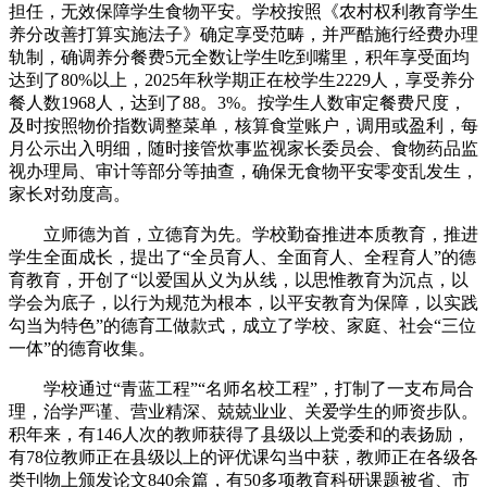
担任，无效保障学生食物平安。学校按照《农村权利教育学生
养分改善打算实施法子》确定享受范畴，并严酷施行经费办理
轨制，确调养分餐费5元全数让学生吃到嘴里，积年享受面均
达到了80%以上，2025年秋学期正在校学生2229人，享受养分
餐人数1968人，达到了88。3%。按学生人数审定餐费尺度，
及时按照物价指数调整菜单，核算食堂账户，调用或盈利，每
月公示出入明细，随时接管炊事监视家长委员会、食物药品监
视办理局、审计等部分等抽查，确保无食物平安零变乱发生，
家长对劲度高。
立师德为首，立德育为先。学校勤奋推进本质教育，推进
学生全面成长，提出了“全员育人、全面育人、全程育人”的德
育教育，开创了“以爱国从义为从线，以思惟教育为沉点，以
学会为底子，以行为规范为根本，以平安教育为保障，以实践
勾当为特色”的德育工做款式，成立了学校、家庭、社会“三位
一体”的德育收集。
学校通过“青蓝工程”“名师名校工程”，打制了一支布局合
理，治学严谨、营业精深、兢兢业业、关爱学生的师资步队。
积年来，有146人次的教师获得了县级以上党委和的表扬励，
有78位教师正在县级以上的评优课勾当中获，教师正在各级各
类刊物上颁发论文840余篇，有50多项教育科研课题被省、市