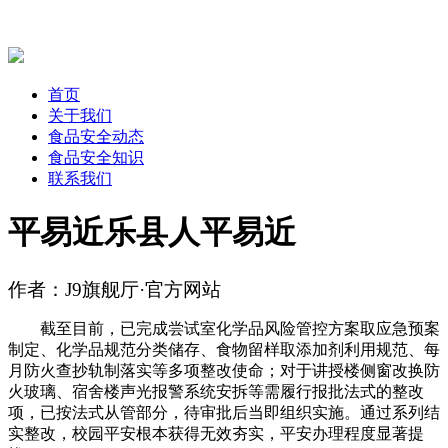
首页
关于我们
食品安全动态
食品安全知识
联系我们
平易近乐县人平易近
作者：J9旗舰厅·官方网站
截至目前，已完成尝试室化学品风险管控方案取应急预案
制定、化学品规范分类储存、食物留样取添加剂利用规范、每
月防火查抄轨制落实等多项整改使命；对于讲授楼侧窗改换防
火玻璃、宿舍楼声光报警系统安拆等需履行报批法式的整改
项，已按法式从管部分，待审批后当即组织实施。通过系列结
实整改，校园平安根本获得无效夯实，平安办理程度显著提