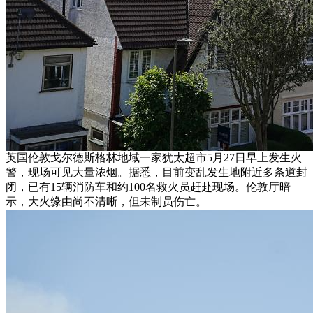
英国伦敦戈尔德斯格林地域一家犹太超市5月27日早上发生火
警，现场可见大量浓烟。据悉，目前变乱发生地附近多条道封
闭，已有15辆消防车和约100名救火员赶赴现场。伦敦厅暗
示，大火缘由尚不清晰，但未制员伤亡。