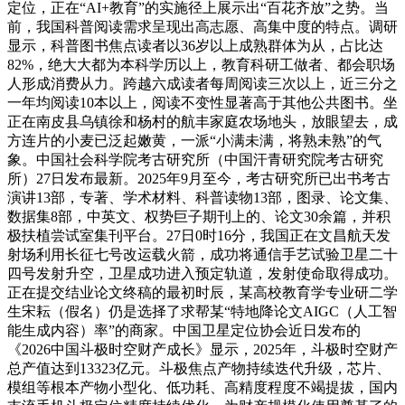
定位，正在“AI+教育”的实施径上展示出“百花齐放”之势。当
前，我国科普阅读需求呈现出高志愿、高集中度的特点。调研
显示，科普图书焦点读者以36岁以上成熟群体为从，占比达
82%，绝大大都为本科学历以上，教育科研工做者、都会职场
人形成消费从力。跨越六成读者每周阅读三次以上，近三分之
一年均阅读10本以上，阅读不变性显著高于其他公共图书。坐
正在南皮县乌镇徐和杨村的航丰家庭农场地头，放眼望去，成
方连片的小麦已泛起嫩黄，一派“小满未满，将熟未熟”的气
象。中国社会科学院考古研究所（中国汗青研究院考古研究
所）27日发布最新。2025年9月至今，考古研究所已出书考古
演讲13部，专著、学术材料、科普读物13部，图录、论文集、
数据集8部，中英文、权势巨子期刊上的、论文30余篇，并积
极扶植尝试室集刊平台。27日0时16分，我国正在文昌航天发
射场利用长征七号改运载火箭，成功将通信手艺试验卫星二十
四号发射升空，卫星成功进入预定轨道，发射使命取得成功。
正在提交结业论文终稿的最初时辰，某高校教育学专业研二学
生宋耘（假名）仍是选择了求帮某“特地降论文AIGC（人工智
能生成内容）率”的商家。中国卫星定位协会近日发布的
《2026中国斗极时空财产成长》显示，2025年，斗极时空财产
总产值达到13323亿元。斗极焦点产物持续迭代升级，芯片、
模组等根本产物小型化、低功耗、高精度程度不竭提拔，国内