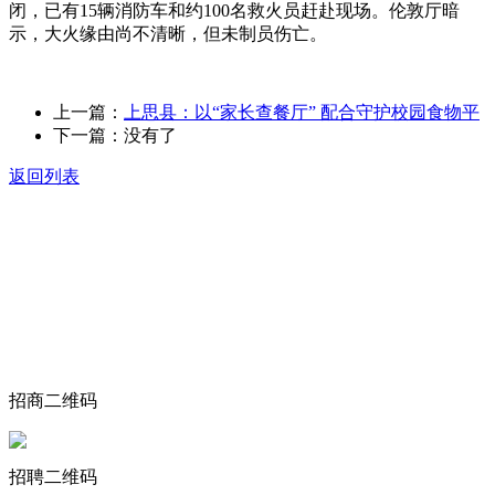
闭，已有15辆消防车和约100名救火员赶赴现场。伦敦厅暗
示，大火缘由尚不清晰，但未制员伤亡。
上一篇：
上思县：以“家长查餐厅” 配合守护校园食物平
下一篇：没有了
返回列表
关于我们
食品安全动态
食品安全知识
联系我们
招商二维码
招聘二维码