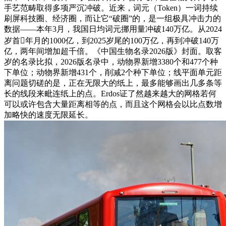
手艺范畴取得多项严沉冲破。近来，词元（Token）一词持续
刷屏科技圈、经济圈，而让它“破圈”的，是一组极具冲击力的
数据——本年3月，我国日均词元挪用量冲破140万亿。从2024
岁首年月的1000亿，到2025岁尾的100万亿，再到冲破140万
亿，两年间增加超千倍。《中国生物名录2026版》封面。取客
岁的名录比拟，2026版名录中，动物界新增3380个和477个种
下单位；动物界新增431个，削减2个种下单位；线平面单元距
离问题切磋的是，正在无限大的纸上，最多能够画出几多条等
长的线段来毗连纸上的点。Erdos证了然越来越大的网格若何
可以或许包含大量距离相等的点，而且这个网格会以比点数增
加略快的速度无限延长。