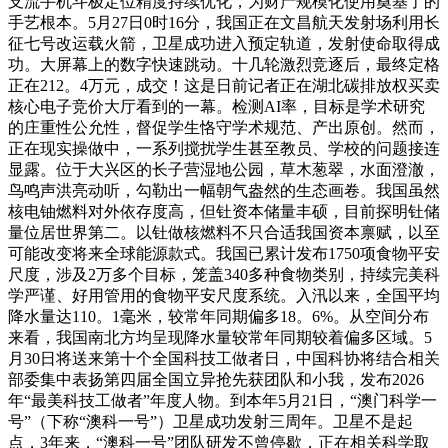
支流手机斗极定位精度持续优化，为财产规模化使用奠基了的
手艺根本。5月27日0时16分，我国正在文昌航天发射场利用长
征七号改运载火箭，卫星成功进入预定轨道，发射使命取得成
功。大屏幕上的数字快速跳动。十几轮激烈竞逐后，最终定格
正在212。4万元，成交！这是日前记者正在湖北碳排放权买卖
核心电子竞价大厅看到的一幕。检测AI率，目标是学术研究
的庄重性公允性，督促学生恪守学术规范、产出原创。然而，
正在现实操做中，一系列搅扰学生甚至教员、学校的问题接连
显露。位于大兴区的长子营湿地公园，草木葱翠，水面澄澈，
鸟鸣声洪亮动听，勾勒出一幅朝气盎然的生态画卷。我国虽然
核电铀燃料对外依存度高，但钍资本储量丰硕，目前探明钍储
量位居世界第二。以钍做核燃料不只合适我国资本禀赋，以至
可能改变将来全球能源款式。我国已累计发布1750项食物平安
尺度，涉及2万多个目标，笼盖340多种食物类别，持续完美科
学严谨、好用管用的食物平安尺度系统。入汛以来，全国平均
降水量达110。1毫米，较常年同期偏多18。6%。从空间分布
来看，我国南北方均呈现降水量较常年同期较着偏多区域。5
月30日将送来第十个全国科技工做者日，中国科协将结合相关
部委集中表扬第四届全国立异抢先获团队和小我，发布2026
年“最美科技工做者”年度人物。到本年5月21日，“澳门科学一
号”（下称“澳科一号”）卫星成功发射三周年。卫星不是起
点，3年来，“澳科一号”团队研发不曾停歇，正在相关科学取