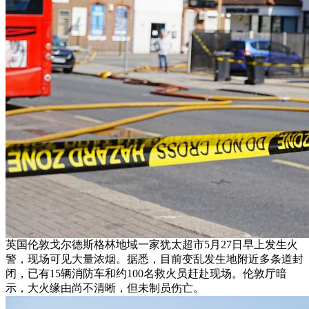
英国伦敦戈尔德斯格林地域一家犹太超市5月27日早上发生火
警，现场可见大量浓烟。据悉，目前变乱发生地附近多条道封
闭，已有15辆消防车和约100名救火员赶赴现场。伦敦厅暗
示，大火缘由尚不清晰，但未制员伤亡。