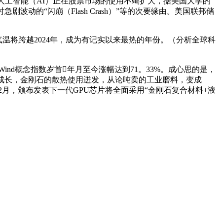
西。跟着人工智能（AI）正在股票市场的使用不竭扩大，据美国大学的
的“闪崩（Flash Crash）”等的次要缘由。美国联邦储
气温将跨越2024年，成为有记实以来最热的年份。（分析全球科
d概念指数岁首年月至今涨幅达到71。33%。成心思的是，
成长，金刚石的散热使用迸发，从论吨卖的工业磨料，变成
2月，颁布发表下一代GPU芯片将全面采用“金刚石复合材料+液