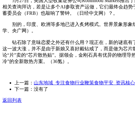
5月27日，美国大型收集证券公司Robinhood Market
相关查询拜访，若是让多个AI参取资产运做，它们最终会趋势于采
蓄委员会（FRB）也敲响了警钟。（日经中文网）？。
别的，印度、欧洲等多地已进入炙烤模式。世界景象形象组织28
学、央广网）。
钻石除了意味恋爱之外还有什么用？现正在，新的谜底有了。本
这一波大涨，并不是由于新娘又喜好戴钻戒了，而是做为芯片
论“片”卖的“芯片散热贴”。据领会，金刚石具有优异的物理导
冷”的全新散热方案。（36氪）。
上一篇：
山东地域_专注食物行业鞭策食物平安_资讯核心
下一篇：没有了
返回列表
关于我们
食品安全动态