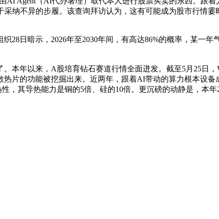
s推出了由AI Agent（AI代办署理）取代本人进行股票买卖的东
纳不异的步履。该查询拜访认为，这有可能成为股市行情霎时急剧波动
日暗示，2026年至2030年间，有高达86%的概率，某一年
年以来，A股培育钻石赛道行情全面迸发。截至5月25日，Win
散热片的功能被挖掘出来。近两年，跟着AI带动的算力根本设备
热性，其导热能力是铜的5倍、硅的10倍。更沉磅的动静是，本年