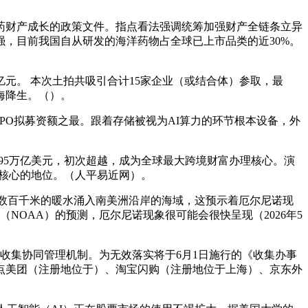
药财产成长的政策文件。指点看法强调统筹加强财产全链条立异
性强，目前我国自从研发的海洋药物占全球已上市品类的近30%。
2亿元。 本次土拍共吸引合计15家企业（或结合体）参取，最
海降生。（）。
IPO拟募资额之最。跟着存储被视为AI算力的环节根本设备，外
。95万亿美元，初次超越，成为全球最大跨境财富办理核心。演
理核心的地位。（人平易近网）。
宽达数百千米的暖水涌入南美洲沿岸的海域，这预示着厄尔尼诺现
NOAA）的预测，厄尔尼诺现象很可能会很快呈现（2026年5
收集协同管理机制。为无效落实将于6月1日施行的《收集办事
点美团（注册地位于）、淘宝闪购（注册地位于上海）、京东外