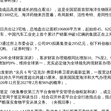
（证券时报）。
能成品高质量成长的指点看法》，这是全国层面首部海洋生物医
破1300亿元。海洋药物来历普遍，布局新鲜、活性奇特、差同
共出让3宅地，总地盘出让面积106808平方米，起始价45。6
亿辆车，中国汽车工业史上首个累计产销量冲破1亿辆的集团正在上
O通过所上市委会议，公司IPO拟募集资金295亿元，创下科创板
沉构。（证券时报）？。
26年全球财富演讲》，客岁财富办理规模同比增加10。7%至2
平均增加约9%，维持全球第一，充实必定做为全球领先跨境财富办
射的 “尖兵 6 号”迈克尔·弗雷利希卫星的最新监测，一股
持久平均程度超出跨越15厘米。据美国国度海洋和大气办理局（
26年12月至2027年2月有96%的概率）。
签定《收集餐饮第三方平台食物平安管理合做框架和谈》，成立
监管局于签定和谈当日，结合召开外卖平台企业行政指点会，指
严酷落实食物平安从体义务。（央视旧事）。