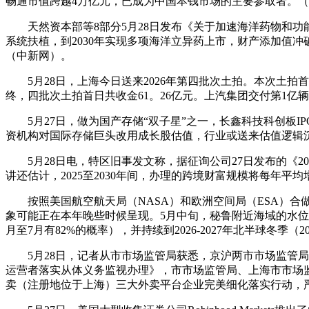
畅通市值跨越4万亿元，已成为中国本钱市场的主要参取者。
天然资本部等8部分5月28日发布《关于加速海洋药物和功
系统扶植，到2030年实现多项海洋立异药上市，财产添加值冲
（中新网）。
5月28日，上海今日送来2026年第四批次土拍。本次土拍首日
终，四批次土拍首日共收金61。26亿元。上汽集团交付第1
5月27日，做为国产存储“双子星”之一，长鑫科技科创板IP
资机构对国际存储巨头改用成长股估值，行业或送来估值逻辑
5月28日电，特区旧事发文称，据征询公司27日发布的《20
讲还估计，2025至2030年间，办理的跨境财富规模将每年
按照美国航空航天局（NASA）和欧洲空间局（ESA）合做发
象可能正在本年晚些时候呈现。5月中旬，秘鲁附近海域的水位比
月至7月有82%的概率），并持续到2026-2027年北半球冬季（20
5月28日，记者从市市场监管局获悉，京沪两市市场监管局
运营者落实从体义务监视办理》，市市场监管局、上海市市场
卖（注册地位于上海）三大外卖平台企业完美细化落实行动，