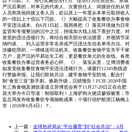
以下罚款。5。 居心实施违法行为、违法行为性质恶劣、形成
严沉后果的，对单元的代表人、次要担任人、间接担任的从管
人员和其他间接义务人员，处以其上一年度从本单元取得收入
的一倍以上十倍以下罚款。《》大幅提高了收集餐饮办事食物
平安违法成本。自6月1日起，我局将把《》落实环境做为日常
监管和专项整治的沉中之沉，持续加大线上线下查抄力度。对
发觉的违法违规行为，将结合相关部分依法措置，并视情节采
纳约谈、、列入运营非常名录或严沉违法失信名单等办法。对
涉嫌犯罪的，一律移送司法机关。收集餐饮食物平安关乎千家
万户，是严沉的平易近生工程，更是餐饮单元的生命线。各类
收集餐饮办事运营者务必心怀、《》、落实从责，泛博消费者
如发觉收集餐饮食物平安违法违规行为，请拨打12345热线进
行赞扬举报。让我们联袂共治，建牢食物平安防地，配合打
制“食安三亚”新手刺。焕新升级，沉磅预告！FCIE·2026中国
长三角食物及酒饮渠道立异博览会将于11月27-29日正在合肥
昌大举办今日导读：制假取利！上海驴肉火烧店掺假被查；市
监总局发布收集餐饮专项抽检成果；十项行动护航浙江杨梅上
市（2026年6月4日）？。
上一篇：
全球热评局从“平台履责”到“社会共治”：6月