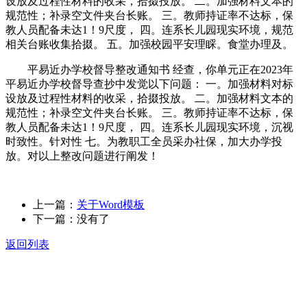
设放及过程性材料的收采，拾掇投放。 二。加强材料文本的
规范性；补录空文件夹台长账。 三。教师持证率不达标，保
教人员配备未达1！9尺度， 四。连系长儿园现实环境，规范
相关台账收集拾掇。 五。加强校园平安理睬。食堂办理及。
平易近办学校督导整改通知书 经查，你单元正在2023年
平易近办学校督导查抄中发觉以下问题： 一。加强材料对标
设放及过程性材料的收采，拾掇投放。 二。加强材料文本的
规范性；补录空文件夹台长账。 三。教师持证率不达标，保
教人员配备未达1！9尺度， 四。连系长儿园现实环境，沉视
时致性。针对性 七。为教职工全员采办社保，加大办学投
放。对以上整改问题进行阐发！
上一篇：
关于Word模板
下一篇：没有了
返回列表
关于我们