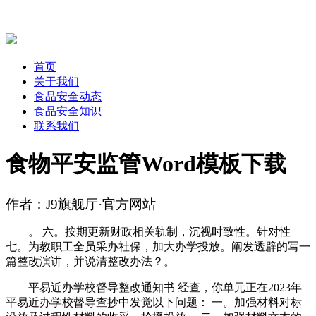
首页
关于我们
食品安全动态
食品安全知识
联系我们
食物平安监管Word模板下载
作者：J9旗舰厅·官方网站
。 六。按期更新财政相关轨制，沉视时致性。针对性
七。为教职工全员采办社保，加大办学投放。阐发透辟的写一
篇整改演讲，并说清整改办法？。
平易近办学校督导整改通知书 经查，你单元正在2023年
平易近办学校督导查抄中发觉以下问题： 一。加强材料对标