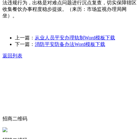
法违规行为，出格是对难点问题进行沉点复查，切实保障辖区
收集餐饮办事程度稳步提拔。（来历：市场监视办理局网
坐）。
上一篇：
从业人员平安办理轨制Word模板下载
下一篇：
消防平安防备办法Word模板下载
返回列表
关于我们
食品安全动态
食品安全知识
联系我们
招商二维码