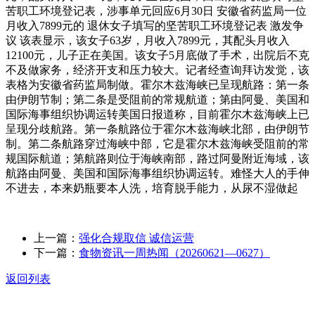
苦职工环境登记表，涉事单元回应6月30日 安徽省药监局一位
月收入7899元的 退休女子填写的坚苦职工环境登记表 激发争
议 该表显示，该女子63岁，月收入7899元，其配头月收入
12100元，儿子正在美国。该女子5月底做了手术，出院后不克
不及做家务，经济开支和压力较大。记者经查询拜访发觉，该
表格为安徽省药监局制做。霍尔木兹海峡已呈现航路：第一条
由伊朗节制；第二条是受阻前的常规航道；第由阿曼、美国和
国际海事组织协调运转美国日报道称，目前霍尔木兹海峡上已
呈现分歧航路。第一条航路位于霍尔木兹海峡北部，由伊朗节
制。第二条航路穿过海峡中部，它是霍尔木兹海峡受阻前的常
规国际航道；第航路则位于海峡南部，路过阿曼附近海域，该
航路由阿曼、美国和国际海事组织协调运转。难怪大人的手伸
不进去，本来奶瓶要本人洗，培育脱手能力，从尿不湿做起
上一篇：
强化合规取信 诚信运营
下一篇：
食物资讯一周热闻（20260621—0627）
返回列表