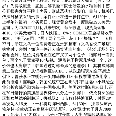
论，涉嫌袁隆平院士科研。经查，犯罪嫌疑人杨某（男，40
岁）为博取流量，恶意曲解袁隆平院士研发的水稻育种手艺，
公开损害袁隆平院士声誉，形成恶劣社会影响。目前，机关已
依法对杨某采纳刑事，案件正正在进一步打点中。6月30日，
上半年的最初一个买卖日，现货黄金盘中一度跌破3950美元/
盎司，为2025年11月初以来初次。截至收盘，现货黄金报
4016。97美元/盎司，日内跌幅1。8%；COMEX黄金期货收于
4030。5美元/盎司。“买了两个包子，花了104块钱？”——6月
27日，浙江义乌一位消费者正在永辉超市（义乌吾悦广场店）
购物时，碰到了如许一件让人啼笑皆非的事。《都会现场》记
者领会到，这位消费者正在超市买了两个包子，结账时一看账
单，两个包子竟然要104块钱。通俗包子撑死几块钱一个，这
价钱也太离谱了！韩国通过对韩圣淑的总理录用，其将成韩国
第二位女总理：从记者到巨头CEO，从政后强调AI全平易近
创业；曾获李正在明公开奖饰韩国6月30日投票通过录用案，
此前报道！据动静，韩国总统李正在明6月7日提名中小风险企
业部长官韩圣淑为新一任国务总理。美国达拉斯6月30日电 正
在30日进行的美加墨世界杯十六分之一决赛中，依托努萨的进
球和哈兰德的制胜球，挪威队2！1击败科特迪瓦队，时隔28年
再次闯入16强，下一和将对阵巴西队。6月30日，挪威队球员
埃尔林·哈兰德正在角逐中庆贺进球。63岁退休女子月入7899
元，配头月入12100元，儿子正在美国，因出院需歇息填写坚