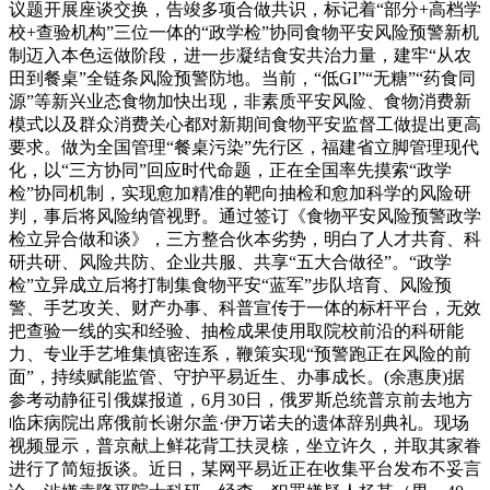
议题开展座谈交换，告竣多项合做共识，标记着“部分+高档学
校+查验机构”三位一体的“政学检”协同食物平安风险预警新机
制迈入本色运做阶段，进一步凝结食安共治力量，建牢“从农
田到餐桌”全链条风险预警防地。当前，“低GI”“无糖”“药食同
源”等新兴业态食物加快出现，非素质平安风险、食物消费新
模式以及群众消费关心都对新期间食物平安监督工做提出更高
要求。做为全国管理“餐桌污染”先行区，福建省立脚管理现代
化，以“三方协同”回应时代命题，正在全国率先摸索“政学
检”协同机制，实现愈加精准的靶向抽检和愈加科学的风险研
判，事后将风险纳管视野。通过签订《食物平安风险预警政学
检立异合做和谈》，三方整合伙本劣势，明白了人才共育、科
研共研、风险共防、企业共服、共享“五大合做径”。“政学
检”立异成立后将打制集食物平安“蓝军”步队培育、风险预
警、手艺攻关、财产办事、科普宣传于一体的标杆平台，无效
把查验一线的实和经验、抽检成果使用取院校前沿的科研能
力、专业手艺堆集慎密连系，鞭策实现“预警跑正在风险的前
面”，持续赋能监管、守护平易近生、办事成长。(余惠庚)据
参考动静征引俄媒报道，6月30日，俄罗斯总统普京前去地方
临床病院出席俄前长谢尔盖·伊万诺夫的遗体辞别典礼。现场
视频显示，普京献上鲜花背工扶灵榇，坐立许久，并取其家眷
进行了简短扳谈。近日，某网平易近正在收集平台发布不妥言