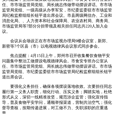
任、市市场监管局党组、局长姚志伟做带动摆设讲话。市市场
监管局党组、一级高级从办李军安，市纪委监委驻市市场监管
局纪检监察组组长钮平道出席会议。市县两级网信办、工业和
消息化局、、人力资本和社会保障局、农业农村局、商务局、
市场监管局等7部分分担带领及相关担任同志共220人加入会
议。
会议从会场设正在市市场监视办理局9楼会议室，新郑、
新密等7个区县（市）以电视德律风会议形式同步参会。
焦点提醒：4月15日上午，郑州市召开收集餐饮食物平安
问题集中整治工做摆设电视德律风会。市食安专班办公室从
任、市市场监管局党组、局长姚志伟做带动摆设讲话。市市场
监管局党组、市纪委监委驻市市场监管局纪检监察组组长钮平
道出席会议。
要强化义务担任，确保各项摆设落地收效。次要担任同志
履行第一义务人职责，细化行动、压实义务；脚踏实地，杜绝
形式从义，深切一线精准攻坚，规范涉企监管；强化宣传指
导，普及食物平安学问，通顺举报渠道，营制共治空气；强化
督导查核，按期传递进展，对工做不力、失职渎职的庄重逃
责。