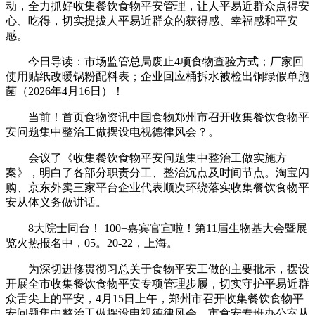
动，全力抓好收集餐饮食物平安管理，让人平易近群众点得安
心、吃得，切实提拔人平易近群众的获得感、幸福感和平安
感。
今日导读：市场监管总局废止4项食物查验方式；厂家回
使用贴纸改暖锅粉配料表；企业回应桶拆水被检出铜绿假单胞
菌（2026年4月16日）！
当前！首页食物资讯中国食物郑州市召开收集餐饮食物平
安问题集中整治工做摆设电视德律风会？。
会议了《收集餐饮食物平安问题集中整治工做实施方
案》，明白了各部分职责分工、整治沉点及时间节点。淘宝闪
购、京东外卖三家平台企业代表顺次环绕落实收集餐饮食物平
安从体义务做讲话。
8大院士同台！ 100+嘉宾官宣啦！第11届生物基大会暨展
览火热报名中，05。20-22，上海。
为深切进修贯彻习总关于食物平安工做的主要批示，摆设
开展全市收集餐饮食物平安专项管理步履，切实守护平易近群
众舌尖上的平安，4月15日上午，郑州市召开收集餐饮食物平
安问题集中整治工做摆设电视德律风会。市食安专班办公室从