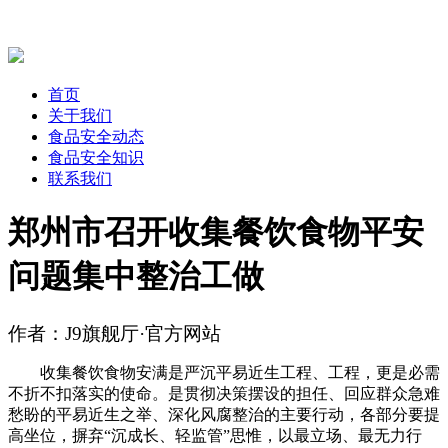
首页
关于我们
食品安全动态
食品安全知识
联系我们
郑州市召开收集餐饮食物平安
问题集中整治工做
作者：J9旗舰厅·官方网站
收集餐饮食物安满是严沉平易近生工程、工程，更是必需
不折不扣落实的使命。是贯彻决策摆设的担任、回应群众急难
愁盼的平易近生之举、深化风腐整治的主要行动，各部分要提
高坐位，摒弃“沉成长、轻监管”思惟，以最立场、最无力行