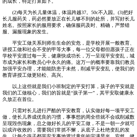
的成长，特定打算如下。
(2)每天为长儿量体温，体温跨越37。50c不入园。(3)把好
长儿服药关，药必然要放正在长儿够不到的处所，并写好长儿
姓名。按照家长的服用要求，确保服药及时、精确，严禁错
服、漏服现象的发生。
平安工做关系到师生生命的安危，是学校开展一般教育、
讲授工做和社会不变的甲等大事，每一位父母都但愿孩子正在
学校平安渡过每一天，健康快成功长，万一呈现平安变乱，城
市成为家长和教员心中永久的痛。这万一的概率要靠我们教员
加强平安办理，才能能防患于未然，削减平安变乱，使我们的
教育讲授工做更轻松、高兴。
以上这些就是我们小班制定的平安打算，孩子的平安就是
我们的工做核心，我们的旨就是“孩子第一”，其平安取健康永
久放正在首位。
只需对长儿进行严酷的平安教育，认实做好每一项平安工
做，使长儿养成优良的习惯，事事想的周全些就不会或削减数
呈现毁伤现象，总之做好长儿的平安工做，不是一朝一夕就可
以或许收效的，需要我们常抓不懈，从底子上杜绝变乱的发
生，让每个孩子都平安无事地渡过童年的完满旱光，安然、健