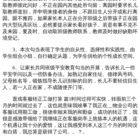
取教师彼此问好，不正在园内其他处所勾留；离园时要求长儿
取教师道别，并申明来接者的身份，不跟目生人分开或私行离
园。眼不雅四，如果家长本人正在分开班级之后带孩子正在园
内大型玩具区玩，必然要提示家长看好孩子。若是有事不克不
及来园，要及时、自动取班级教师联系，教师及时做好缺勤环
境登记。
3、本次勾当表现了学生的自从性、选择性和实践性。由
学生组合小组，自行确定从题，为学生供给的个性成长空间。
6、让家长共同班级平安教育勾当的开展，告诉长儿一些
平安学问以及一些防备办法。如熟记自家住址、德律风号码、
父母姓名等，锻炼指导长儿识别标的目的，长儿不要轻信目生
人，若一人正在家，不成随便开门等。
逛戏客服转正工做打算 篇1时间过得可实快，转面前三个
月的时间就过去了，这也就意味我竣事了我正在__物业公司的
客服试用期工做，很侥幸颠末我的和勤奋，成功的转正了，我
很是感激带领给了我继续正在客服岗亭上熬炼本人的机遇，这
个机遇让我十分的爱惜，这让我感受到本人这三个月的时间没
有白搭，我总算是获得了公司。。？。