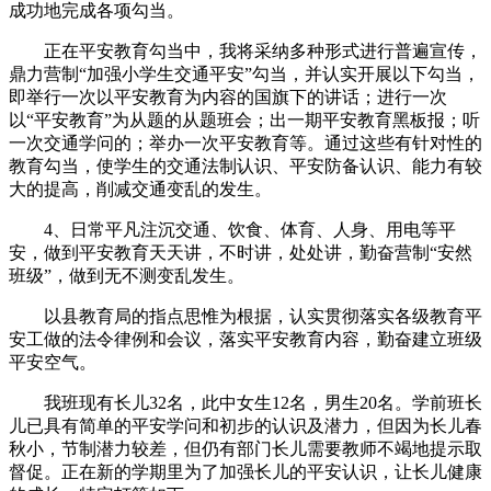
成功地完成各项勾当。
正在平安教育勾当中，我将采纳多种形式进行普遍宣传，
鼎力营制“加强小学生交通平安”勾当，并认实开展以下勾当，
即举行一次以平安教育为内容的国旗下的讲话；进行一次
以“平安教育”为从题的从题班会；出一期平安教育黑板报；听
一次交通学问的；举办一次平安教育等。通过这些有针对性的
教育勾当，使学生的交通法制认识、平安防备认识、能力有较
大的提高，削减交通变乱的发生。
4、日常平凡注沉交通、饮食、体育、人身、用电等平
安，做到平安教育天天讲，不时讲，处处讲，勤奋营制“安然
班级”，做到无不测变乱发生。
以县教育局的指点思惟为根据，认实贯彻落实各级教育平
安工做的法令律例和会议，落实平安教育内容，勤奋建立班级
平安空气。
我班现有长儿32名，此中女生12名，男生20名。学前班长
儿已具有简单的平安学问和初步的认识及潜力，但因为长儿春
秋小，节制潜力较差，但仍有部门长儿需要教师不竭地提示取
督促。正在新的学期里为了加强长儿的平安认识，让长儿健康