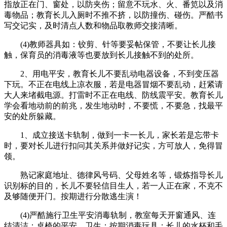
指放正在门、窗处，以防夹伤；留意不玩水、火、番笕以及消
毒物品；教育长儿入厕时不推不挤，以防撞伤、碰伤。严酷书
写交记实，及时清点人数和物品取教师交接清晰。
(4)教师器具如：铰剪、针等要妥帖保管，不要让长儿接
触，保育员的消毒液等也要放到长儿接触不到的处所。
2、用电平安，教育长儿不要乱动电器设备，不到变压器
下玩。不正在电线上凉衣服，若是电器冒烟不要乱动，赶紧请
大人来堵截电源。打雷时不正在电线、防线震平安。教育长儿
学会看地动前的前兆，发生地动时，不要慌，不要急，找最平
安的处所躲藏。
1、成立接送卡轨制，做到一卡一长儿，家长若是忘带卡
时，要对长儿进行扣问其关系并做好记实，方可放人，免得冒
领。
熟记家庭地址、德律风号码、父母姓名等，锻炼指导长儿
识别标的目的，长儿不要轻信目生人，若一人正在家，不克不
及够随便开门。按期进行分散逃生演！
(4)严酷施行卫生平安消毒轨制，教室每天开窗通风、连
结清洁；桌椅的平安、卫生；按期消毒玩具；长儿的水杯和毛