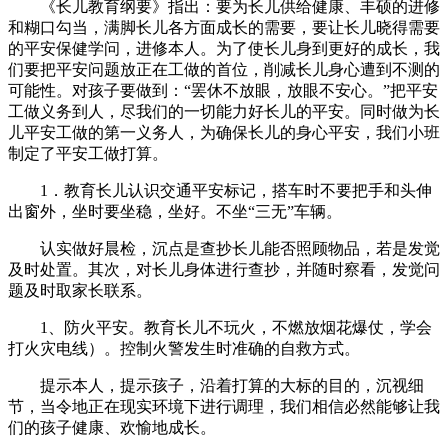
《长儿教育纲要》指出：要为长儿供给健康、丰硕的进修
和糊口勾当，满脚长儿各方面成长的需要，要让长儿晓得需要
的平安保健学问，进修本人。为了使长儿身到更好的成长，我
们要把平安问题放正在工做的首位，削减长儿身心遭到不测的
可能性。对孩子要做到：“罢休不放眼，放眼不安心。”把平安
工做义务到人，尽我们的一切能力好长儿的平安。同时做为长
儿平安工做的第一义务人，为确保长儿的身心平安，我们小班
制定了平安工做打算。
1．教育长儿认识交通平安标记，搭车时不要把手和头伸
出窗外，坐时要坐稳，坐好。不坐“三无”车辆。
认实做好晨检，沉点是查抄长儿能否照顾物品，若是发觉
及时处置。其次，对长儿身体进行查抄，并随时察看，发觉问
题及时取家长联系。
1、防火平安。教育长儿不玩火，不燃放烟花爆仗，学会
打火灾电线）。控制火警发生时准确的自救方式。
提示本人，提示孩子，沿着打算的大标的目的，沉视细
节，当令地正在现实环境下进行调理，我们相信必然能够让我
们的孩子健康、欢愉地成长。