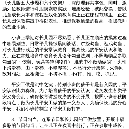
《长儿园五大步履和六个支架》，深刻理解其本色。同时，激
励列位教师进行斗胆摸索取实践，堆集经验，彼此交换，使以
儿童成长为本和课程逛戏化的教育实正正在课程范畴里、正在
长儿园保教实践中得以表现，推进保教质量的提高，提拔教师
的营业本质。
小班上学期对长儿园不尽熟悉，长儿正在顺应的摸索过程
中容易别致。日常平凡操纵晨间谈话、讲授勾当、逛戏勾当，
对长儿进行浅近的平安常识教育，提高长儿的平安认识和能
力。正在常规培育中教育长儿恪守勾当法则，不照顾物品参取
勾当(如：铰剪、玩具等锋利物件)，逛戏中不做动做(如：头朝
下滑滑梯、由下滑梯、不攀爬等)，不私行分开集体，火伴间
敌对相处，互相谦让，不挤不撞，不(打、推、咬、抓)人。
平安工做是沉中之沉，特别小班的孩子都是新入园的，平
安认识比力稀薄。为了培育孩子的平安认识，避免发生各类平
安义务变乱，确保教育讲授次序的不变开展，按照小班春秋阶
段特点，做为长儿平安工做的第一义务人，为确保长儿的身心
平安，我们小班特制定了平安工做打算。
3、节日勾当。连系节日和长儿园的工做放置，开展丰硕
多彩的节日勾当，让长儿正在欢喜中前行，正在参取中成长。