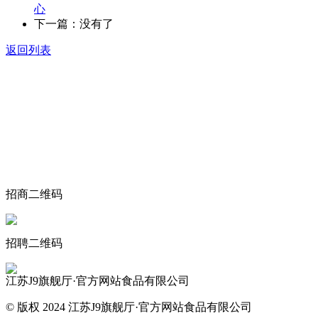
心
下一篇：没有了
返回列表
关于我们
食品安全动态
食品安全知识
联系我们
招商二维码
招聘二维码
江苏J9旗舰厅·官方网站食品有限公司
© 版权 2024 江苏J9旗舰厅·官方网站食品有限公司