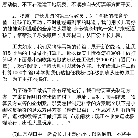
惹动物、不正在建建工地玩耍、不读独自去河滨等方面平安。
2、物质。是长儿园的第三位教员，为了阐扬的教育价
值，让孩子取互动，不时能感遭到家的味道，我们用长儿喜好
的娃娃家和温暖的全家福从题墙“亲激情亲切热一家人”来驱逐
孩子，帮帮孩子尽快顺应长儿园糊口，从而爱上长儿园。
工夫如水，我们又将续写新的诗篇，展开新的路程，让我
们对此后的工做做个打算吧。那么你实正懂得怎样写好工做打
算吗？下面是小编收集拾掇的班从任工做打算1000字（通用16
篇），欢送阅读，但愿大师可以或许喜好。七年级班从任工做
打算1000字 篇1本学期我仍然担任我校七年级的班从任教师工
做，为了更好地搞好。。。
为了确保工做或工作有序地进行，我们需要事先制定方
案，方案是阐明具体步履的时间，地址，目标，预期结果，预
算及方式等的企划案。那要怎样制定科学的方案呢？以下是小
编收集拾掇的逛戏筹谋方案（精选13篇），但愿对大师有所帮
帮。逛戏和役筹谋工做打算 篇1布景阐发：现正在收集逛戏极
端流行，出现大量玩家。。。？。
(5)日常糊口中，教育长儿不动插座，以防触电；不将手