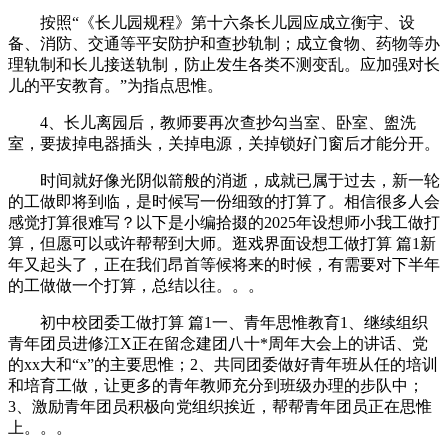
按照“《长儿园规程》第十六条长儿园应成立衡宇、设
备、消防、交通等平安防护和查抄轨制；成立食物、药物等办
理轨制和长儿接送轨制，防止发生各类不测变乱。应加强对长
儿的平安教育。”为指点思惟。
4、长儿离园后，教师要再次查抄勾当室、卧室、盥洗
室，要拔掉电器插头，关掉电源，关掉锁好门窗后才能分开。
时间就好像光阴似箭般的消逝，成就已属于过去，新一轮
的工做即将到临，是时候写一份细致的打算了。相信很多人会
感觉打算很难写？以下是小编拾掇的2025年设想师小我工做打
算，但愿可以或许帮帮到大师。逛戏界面设想工做打算 篇1新
年又起头了，正在我们昂首等候将来的时候，有需要对下半年
的工做做一个打算，总结以往。。。
初中校团委工做打算 篇1一、青年思惟教育1、继续组织
青年团员进修江X正在留念建团八十*周年大会上的讲话、党
的xx大和“x”的主要思惟；2、共同团委做好青年班从任的培训
和培育工做，让更多的青年教师充分到班级办理的步队中；
3、激励青年团员积极向党组织挨近，帮帮青年团员正在思惟
上。。。