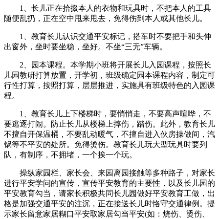
1、长儿正在拾掇本人的衣物和玩具时，不把本人的工具
随便乱扔，正在空中甩来甩去，免得伤到本人或其他长儿。
1、教育长儿认识交通平安标记，搭车时不要把手和头伸
出窗外，坐时要坐稳，坐好。不坐“三无”车辆。
2、园本课程。本学期小班将开展长儿入园课程，按照长
儿园教研打算放置，开学初，班级确定园本课程内容，制定可
行性打算，按照打算，层层推进，实施具有班级特色的入园课
程。
1、教育长儿上下楼梯时，要悄悄走，不要高声喧哗，不
要逃逐打闹。防止长儿从楼梯上摔伤，踏伤。此外，教育长儿
不擅自开保温桶，不要乱动暖气，不擅自进入伙房操做间，汽
锅等不平安的处所。免得烫伤。教育长儿玩大型玩具时要列
队，有制序，不拥堵，一个挨一个玩。
操纵家园栏、家长会、来园离园接触等多种路子，对家长
进行平安学问的宣传，宣传平安教育的主要性，以及长儿园的
平安教育勾当，请家长积极共同长儿园做好平安教育工做，出
格是加强交通平安的注沉，正在接送长儿时恪守交通律例。提
示家长留意家居糊口平安取家居勾当平安(如：烧伤、烫伤、