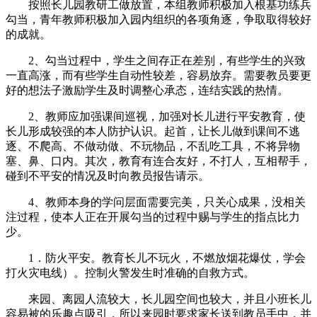
按照长儿园教研工做放置，本组教师积极加入根基功练兵
勾当，青年教师积极加入园内组织的各项角逐，争取取得较好
的成就。
2、勾当过程中，学生之间存正在差别，有些学生的兴致
一直高涨，而有些学生自动性较差，容易放弃。需要教员要更
好的想法子激励学生及时调整心承态，连结实践的热情。
2、教师应加强课间巡视，加强对长儿进行平安教育，使
长儿形成较强的本人防护认识。起首，让长儿做到课间不逃
逐、不爬高、不做动做、不玩物品，不乱吃工具，不将异物
塞、鼻、口内。其次，教育有连合友好，不打人，互相帮手，
碰到不平安的情况及时向教员报告请示。
4、教师本身的学问层面需要完美，只关心成果，没相关
注过程，使本人正在开展勾当的过程中赐与学生的指点比力
少。
1．防火平安。教育长儿不玩火，不燃放烟花爆仗，学会
打火灾电线）。控制火警发生时准确的自救方式。
来园、离园人流较大，长儿园空间也较大，并且小班长儿
容易被的乐趣点吸引，所以来园时要求家长送到教员手中，并