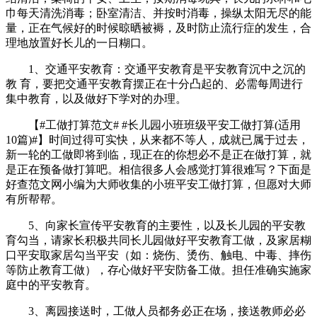
巾每天清洗消毒；卧室清洁、并按时消毒，操纵太阳无尽的能
量，正在气候好的时候晾晒被褥，及时防止流行症的发生，合
理地放置好长儿的一日糊口。
1、交通平安教育：交通平安教育是平安教育沉中之沉的
教 育，要把交通平安教育摆正在十分凸起的、必需每周进行
集中教育，以及做好下学对的办理。
【#工做打算范文# #长儿园小班班级平安工做打算(适用
10篇)#】时间过得可实快，从来都不等人，成就已属于过去，
新一轮的工做即将到临，现正在的你想必不是正在做打算，就
是正在预备做打算吧。相信很多人会感觉打算很难写？下面是
好查范文网小编为大师收集的小班平安工做打算，但愿对大师
有所帮帮。
5、向家长宣传平安教育的主要性，以及长儿园的平安教
育勾当，请家长积极共同长儿园做好平安教育工做，及家居糊
口平安取家居勾当平安（如：烧伤、烫伤、触电、中毒、摔伤
等防止教育工做），存心做好平安防备工做。担任准确实施家
庭中的平安教育。
3、离园接送时，工做人员都务必正在场，接送教师必必