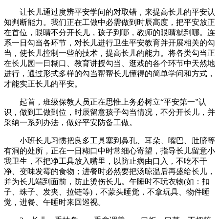
让长儿通过度辨平安学问的对取错，来提高长儿的平安认
知判断能力。我们正在工做中必需做到时辰高度，把平安放正
在首位，眼睛不分开长儿，孩子到哪，教师的眼睛就到哪。连
系一日勾当各环节，对长儿进行卫生平安教育并开展相关的勾
当，使长儿控制一些的技术，提高长儿的能力。将各类勾当正
在长儿园一日糊口、教育讲授勾当、逛戏的各个环节中天然地
进行，通过形式多样的勾当帮帮长儿懂得的简单学问和方式，
才能实正长儿的平安。
起首，班级保教人员正在思惟上务必树立“平安第一”认
识，做到工做到位，时辰留意孩子勾当情况，不分开长儿，并
采纳一系列办法，做好平安防备工做。
小班长儿习惯把良多工具塞到鼻孔、耳朵、嘴巴、肚脐等
有洞的处所，正在一日糊口中时常细心寄望，指导长儿留意小
我卫生，不把净工具放入嘴里，以防止病由口入，不吃不干
净、变味发霉的食物；进餐时必然要把汤晾温后再盛给长儿，
并为长儿端到面前，防止烫伤长儿。午睡时不玩衣物(如：扣
子、珠子、发夹、拉链等)，不蒙头睡觉，不拿玩具、物件睡
觉，进餐、午睡时来回巡视。