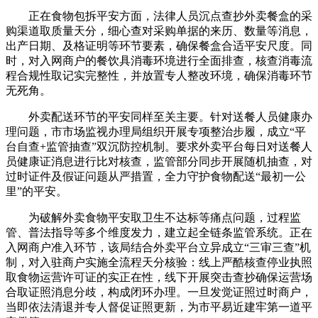
正在食物包拆平安方面，法律人员沉点查抄外卖餐盒的采
购渠道取质量天分，细心查对采购单据的来历、数量等消息，
出产日期、及格证明等环节要素，确保餐盒合适平安尺度。同
时，对入网商户的餐饮具消毒环境进行全面排查，核查消毒流
程合规性取记实完整性，并放置专人整改环境，确保消毒环节
无死角。
外卖配送环节的平安同样至关主要。针对送餐人员健康办
理问题，市市场监视办理局组织开展专项整治步履，成立“平
台自查+监管抽查”双沉防控机制。要求外卖平台每日对送餐人
员健康证消息进行比对核查，监管部分同步开展随机抽查，对
过时证件及假证问题从严措置，全力守护食物配送“最初一公
里”的平安。
为破解外卖食物平安取卫生不达标等痛点问题，过程监
管、普法指导等多个维度发力，建立起全链条监管系统。正在
入网商户准入环节，该局结合外卖平台立异成立“三审三查”机
制，对入驻商户实施全流程天分核验：线上严酷核查停业执照
取食物运营许可证的实正在性，线下开展突击查抄确保运营场
合取证照消息分歧，构成闭环办理。一旦发觉证照过时商户，
当即依法清退并专人督促证照更新，为市平易近建牢第一道平