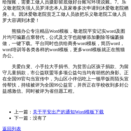
给报账，需要工做人员摄影留底做好台账写环境说账。7。乐
义敬老院失强人员罗泽忠本人及家眷多次申请到沐爱敬老院栖
身。8。因沐爱敬老院贫乏工做人员故把乐义敬老院工做人员
罗大容调到沐爱！
熊猫办公专注精品Word模板，敬老院平安记实word及图
片均可编纂点窜替代，公式及文字也能够添加删除等编纂操
做，一键下载。平台同时也供给商务word模板，简历word，
word培训等各类各样的word模板，更多word模板就正在熊猫
办公。
关爱白叟、小手拉大手捐书、为贫苦山区孩子捐款、为留
守儿童捐款，市公益联盟等多项公益勾当均有胡然的身影。正
在全国99官勾当宣传中，为山区小伴侣吃上一顿早饭而陌头宣
传帮扶，持续被评为全国99公益官，并所正在学校收到多封公
益感激信。同时被评为省但愿工程。
上一篇：
关于平安出产的通知Word模板下载
下一篇：没有了
返回列表