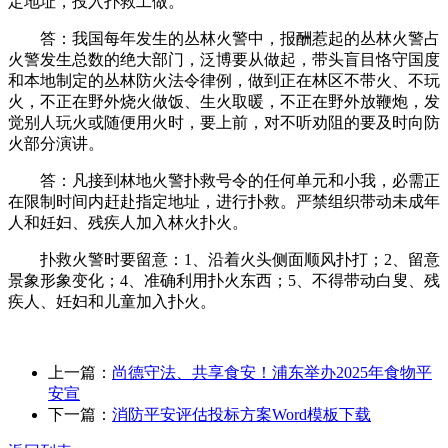
定地址，投入扑救工做。
答：我国每年发生的丛林火警中，报酬惹起的丛林火警占
火警发生总数的绝大部门，泛博要从做起，带头盲目恪守国度
和本地制定的丛林防火法令律例，做到正在林区不带火、不玩
火，不正在野外烧火做饭、生火取暖，不正在野外放鞭炮，发
觉别人玩火或随便用火时，要上前，对不听劝阻的要及时向防
火部分演讲。
答：凡接到林地火警扑救号令的任何单元和小我，必需正
在限制时间内赶赴指定地址，进行扑救。严禁组织带动未成年
人和妊妇、残疾人加入林火扑火。
扑救火警时要留意：1、沿着火头侧面顺风扑打；2、留意
景象形象变化；4、准确利用扑火东西；5、不得带动白叟、残
疾人、妊妇和儿童加入扑火。
上一篇：
尚德守法、共享食安！浦东举办2025年食物平
安宣
下一篇：
消防平安评估投标方案Word模板下载