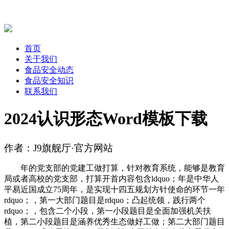
首页
关于我们
食品安全动态
食品安全知识
联系我们
2024认识形态Word模板下载
作者：J9旗舰厅·官方网站
年的党支部的党建工做打算，针对教育系统，能够是教育
局或者高校的党支部，打算开首内容包含ldquo；年是中华人
平易近国成立75周年，是实现十四五规划方针使命的环节一年
rdquo；，第一大部门题目是rdquo；凸起统领，践行两个
rdquo；，包含二个小段，第一小段题目是全面加强机关扶
植，第二小段题目是涵养优秀生态做好工做；第二大部门题目