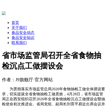
首页
关于我们
食品安全动态
食品安全知识
联系我们
省市场监管局召开全省食物抽
检沉点工做摆设会
作者：J9旗舰厅·官方网站
为贯彻落实市场监管总局2026年食物抽检工做全体摆设要
求，切实提拔全省食物抽检工做质效，4月28日，省市场监管
局正在西安组织召开2026年全省食物抽检沉点工做摆设会暨抽
检使命初次推进会。省局党组、副局长刘育平易近出席会议并