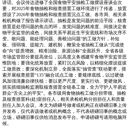
讲话。会议传达进修了全国食物平安抽检工做摆设座谈会次
要，对2025年食物抽检和核查措置工做环境进行了传递，放置
摆设了2026年食物抽检和核查措置沉点工做。各市局、相关承
检机构做了报告请示讲话。抽检是发觉问题的前沿手段，核查
措置是处理问题的焦点闭环，发觉问题的精准度、间接决定食
物平安监管的成色，间接关系平易近生平安底线和市场次序不
变。敢问题、能处理问题、善根治问题”的工做方针，补短
板、强弱项、提能力、建机制，鞭策全省抽检工做从“完成使
命”向“提质增效、精准治险、泉源治标”全面跃升。全省各级
市场监管部分要提高坐位，以高度义务感建牢食物平安监管思
惟防地；要强化统筹放置，紧盯沉点风险，以精细化摆设提拔
工做质效；要深化机制立异，全面落实“抽管查”联动要求，摸
索开展核查措置“135”融合试点工做；要规律底线，以过硬做
风加强清廉自律扶植；要以更严尺度、更实行动、更硬做风，
抓实抓细抽检监测取核查措置全链条工做，全力守护人平易近
群众“舌尖上的平安”。各市级局食物抽检工做分担带领、抽检
及核查措置科(处)室担任人，相关承检机构分担担任人和质量
担任人加入会议。本文为磅礴号做者或机构正在磅礴旧事上传
并发布，仅代表该做者或机构概念，不代表磅礴旧事的概念或
立场，磅礴旧事仅供给消息发布平台。申请磅礴号请用电脑拜
候。