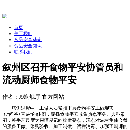
首页
关于我们
食品安全动态
食品安全知识
联系我们
叙州区召开食物平安协管员和
流动厨师食物平安
作者：J9旗舰厅·官方网站
培训过程中，工做人员紧扣下层食物平安工做现实，
以“问答+宣讲”的体例，穿插食物平安收集热点事务、典型案
例，将手艺尺度为易懂易记的操做要点，沉点对农村集体会餐
的预备工做、采购验收、加工制做、留样消毒、加强了厨师的