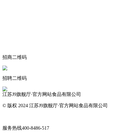
关于我们
食品安全动态
食品安全知识
联系我们
招商二维码
招聘二维码
江苏J9旗舰厅·官方网站食品有限公司
© 版权 2024 江苏J9旗舰厅·官方网站食品有限公司
网站地图
服务热线
400-8486-517