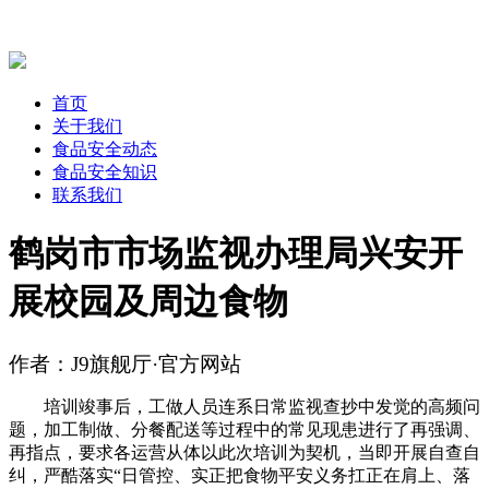
首页
关于我们
食品安全动态
食品安全知识
联系我们
鹤岗市市场监视办理局兴安开
展校园及周边食物
作者：J9旗舰厅·官方网站
培训竣事后，工做人员连系日常监视查抄中发觉的高频问
题，加工制做、分餐配送等过程中的常见现患进行了再强调、
再指点，要求各运营从体以此次培训为契机，当即开展自查自
纠，严酷落实“日管控、实正把食物平安义务扛正在肩上、落