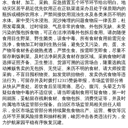
水、食材、加工、采购、应急措置五个环节环节给出明白。地
动灾区居平易近优先饮用正在正轨渠道采办且处于保质期内的
瓶拆或桶拆饮用水，严禁间接饮用混浊生水及各类来历不明的
水体。家中受污水浸泡、泥沙掩埋的问题食物应一律丢弃，杜
用发霉腐臭、过时缩袋、气息非常的食物。外包拆无缺、未受
污染的预包拆食物，可正在洁净消毒外包拆后食用。请勿随便
食用目生野菜、野生菌类，误食中毒。所有食材食用前需完全
洗净，食物加工时做到生熟分隔，避免交叉污染。肉、蛋、水
产物等食材务必烧熟煮透，严禁生食。按需即烹即食，尽量不
留存剩饭剩菜。及时洁净厨房及食材存放区域。采购食物时请
选择证照齐备、卫生整洁、货源可溯的运营场合，隆重选购流
动摊贩售卖的无包拆、无凭证、来历不明的食材。请大师按需
采购，不盲目囤积物资。如发觉哄抬物价、发卖伪劣食物等违
法行为，可留存并及时拨打12315赞扬举报，市场监管部分将
从快从严查处。若饮食后呈现胃痛、恶心、腹泻、头晕乏力等
疑似食物中毒的不适症状，请当即遏制食用可疑食物，第一时
间就医，妥帖留存残剩食材、食物包拆、消费凭证等，并及时
向属地市场监管部分报备。自治区市场监管局相关担任人暗
示，全区市场监管部分将持续聚焦食物出产、运营、餐饮等沉
点环节开展风险排查和抽样检测，峻厉冲击各类违法行为，全
力护航家园平稳有序恢复沉建。