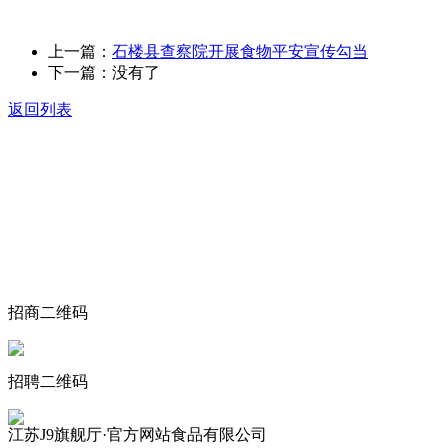
上一篇：
石楼县查察院开展食物平安宣传勾当
下一篇：没有了
返回列表
关于我们
食品安全动态
食品安全知识
联系我们
招商二维码
招聘二维码
江苏J9旗舰厅·官方网站食品有限公司