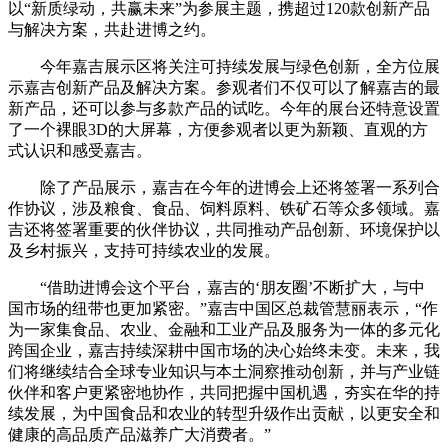
以“新质绿动，共赢未来”为参展主题，携超过120款创新产品
与解决方案，共赴进博之约。
今年嘉吉展示区将关注可持续发展与绿色创新，全方位展
示嘉吉创新产品及解决方案。参观者们不仅可以了解嘉吉的最
新产品，还可以参与多款产品的试吃。今年的展台还特意设置
了一个裸眼3D的大屏幕，方便参观者以更为新颖、直观的方
式认识和感受嘉吉。
除了产品展示，嘉吉在今年的进博会上还将签署一系列合
作协议，涉及粮食、食品、饲料原料、铁矿石等众多领域。嘉
吉还将签署重要的伙伴协议，共同推动产品创新、环境保护以
及乡村振兴，支持可持续农业的发展。
“借助进博会这个平台，嘉吉的‘朋友圈’不断扩大，与中
国市场的纽带也更加紧密。”嘉吉中国区总裁管慧丽表示，“作
为一家集食品、农业、金融和工业产品及服务为一体的多元化
跨国企业，嘉吉持续深耕中国市场的决心始终未变。未来，我
们将继续结合全球专业知识与本土洞察推动创新，并与产业链
伙伴和客户更紧密地协作，共同把握中国机遇，夯实在华的持
续发展，为中国食品和农业的转型升级作出贡献，以更安全和
健康的高品质产品滋养广大消费者。”