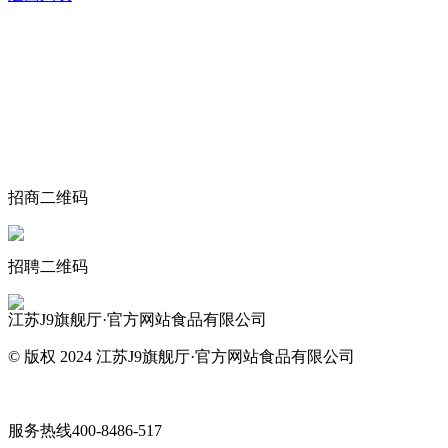
关于我们
食品安全动态
食品安全知识
联系我们
招商二维码
招聘二维码
江苏J9旗舰厅·官方网站食品有限公司
© 版权 2024 江苏J9旗舰厅·官方网站食品有限公司
网站地图
服务热线
400-8486-517