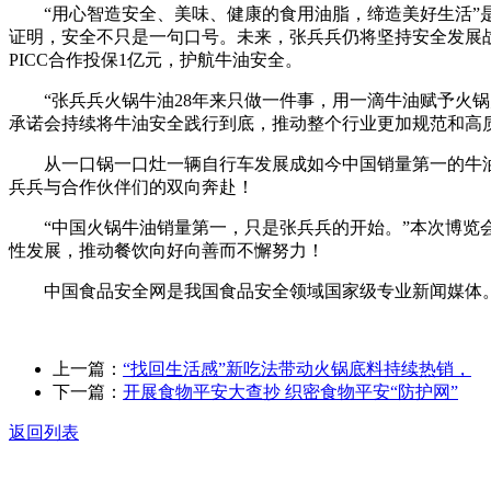
“用心智造安全、美味、健康的食用油脂，缔造美好生活”是
证明，安全不只是一句口号。未来，张兵兵仍将坚持安全发展
PICC合作投保1亿元，护航牛油安全。
“张兵兵火锅牛油28年来只做一件事，用一滴牛油赋予火锅灵
承诺会持续将牛油安全践行到底，推动整个行业更加规范和高
从一口锅一口灶一辆自行车发展成如今中国销量第一的牛油
兵兵与合作伙伴们的双向奔赴！
“中国火锅牛油销量第一，只是张兵兵的开始。”本次博览会
性发展，推动餐饮向好向善而不懈努力！
中国食品安全网是我国食品安全领域国家级专业新闻媒体。
上一篇：
“找回生活感”新吃法带动火锅底料持续热销，
下一篇：
开展食物平安大查抄 织密食物平安“防护网”
返回列表