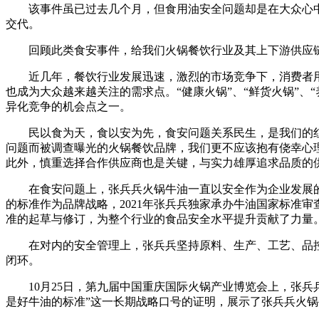
该事件虽已过去几个月，但食用油安全问题却是在大众心中
交代。
回顾此类食安事件，给我们火锅餐饮行业及其上下游供应链
近几年，餐饮行业发展迅速，激烈的市场竞争下，消费者用
也成为大众越来越关注的需求点。“健康火锅”、“鲜货火锅”
异化竞争的机会点之一。
民以食为天，食以安为先，食安问题关系民生，是我们的红线
问题而被调查曝光的火锅餐饮品牌，我们更不应该抱有侥幸心
此外，慎重选择合作供应商也是关键，与实力雄厚追求品质的
在食安问题上，张兵兵火锅牛油一直以安全作为企业发展的长
的标准作为品牌战略，2021年张兵兵独家承办牛油国家标准
准的起草与修订，为整个行业的食品安全水平提升贡献了力量
在对内的安全管理上，张兵兵坚持原料、生产、工艺、品控、
闭环。
10月25日，第九届中国重庆国际火锅产业博览会上，张兵兵
是好牛油的标准”这一长期战略口号的证明，展示了张兵兵火