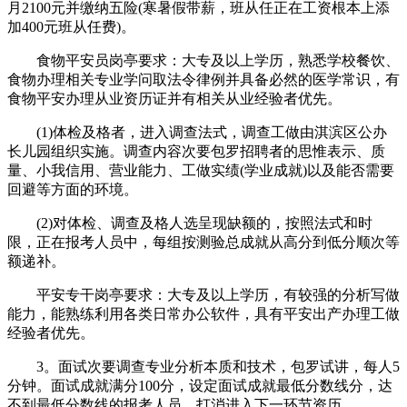
月2100元并缴纳五险(寒暑假带薪，班从任正在工资根本上添
加400元班从任费)。
食物平安员岗亭要求：大专及以上学历，熟悉学校餐饮、
食物办理相关专业学问取法令律例并具备必然的医学常识，有
食物平安办理从业资历证并有相关从业经验者优先。
(1)体检及格者，进入调查法式，调查工做由淇滨区公办
长儿园组织实施。调查内容次要包罗招聘者的思惟表示、质
量、小我信用、营业能力、工做实绩(学业成就)以及能否需要
回避等方面的环境。
(2)对体检、调查及格人选呈现缺额的，按照法式和时
限，正在报考人员中，每组按测验总成就从高分到低分顺次等
额递补。
平安专干岗亭要求：大专及以上学历，有较强的分析写做
能力，能熟练利用各类日常办公软件，具有平安出产办理工做
经验者优先。
3。面试次要调查专业分析本质和技术，包罗试讲，每人5
分钟。面试成就满分100分，设定面试成就最低分数线分，达
不到最低分数线的报考人员，打消进入下一环节资历。