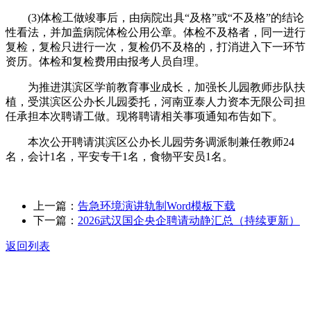
(3)体检工做竣事后，由病院出具“及格”或“不及格”的结论
性看法，并加盖病院体检公用公章。体检不及格者，同一进行
复检，复检只进行一次，复检仍不及格的，打消进入下一环节
资历。体检和复检费用由报考人员自理。
为推进淇滨区学前教育事业成长，加强长儿园教师步队扶
植，受淇滨区公办长儿园委托，河南亚泰人力资本无限公司担
任承担本次聘请工做。现将聘请相关事项通知布告如下。
本次公开聘请淇滨区公办长儿园劳务调派制兼任教师24
名，会计1名，平安专干1名，食物平安员1名。
上一篇：
告急环境演讲轨制Word模板下载
下一篇：
2026武汉国企央企聘请动静汇总（持续更新）
返回列表
关于我们
食品安全动态