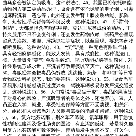
曲马多会被认定为吸毒。这种说法()。46。我国已将依托咪酯
药物列入第二类药品办理，吸食含有依托咪酯的电子烟，可惹
起麻醉沉着、遗忘等，此外还会发生肾上腺皮质功能、肌阵
挛、短暂性呼吸暂停等不良反映。这种说法()。47。所谓“伶
俐药”，大都是指含有哌醋甲酯、莫达非尼等成份的药品，正
持久服用不只不会变伶俐，还会发生药物依赖，断药后会呈现
留意力涣散、萎靡、浮躁抓狂等症状，以至呈现、妄想等药物
戒断反映。这种说法()。48。 “笑气”是一种无色有甜味气体，
具有轻细麻醉感化，能致人发笑，具有成瘾性。这种说法( )。
49。大量吸食“笑气”会发生致幻、视听功能妨碍等副感化，对
神经系统形成永世，严沉者可致瘫痪以至灭亡。这种说法( )。
50。毒贩经常会把毒品伪拆成“跳跳糖、奶茶、咖啡包”等日常
食物或饮料的形态，我们要连结。这种说法( )。55。吸食当前
容易形成情感感动及过度兴奋，驾驶车辆极易激发严沉交通变
乱。这种说法( )。56。人们常说“毒品猛于虎”，毒品的风险除
了对身心的风险，严沉吸毒者的身体之外，还包罗( )。59。人
员正在入学、就业、享受社会保障等方面不受蔑视。相关部
分、组织和人员该当对人员赐与需要的指点和帮帮。这种说法
( )。66。复方地芬诺酯，别名苯乙哌啶、氰苯哌酯，用于急慢
性功能性腹泻及慢性肠炎的医治，有止泻的感化，若是持久服
用复方地芬诺酯可致依赖性。停药后发生焦躁不安、打欠伸、