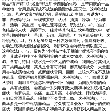
毒品“丧尸药”或“浴盐”都是甲卡西酮的俗称，是苯丙胺的一品
种似物，食用后易形成不成逆的脑毁伤以至灭亡。这种说法(
)。38。号称“改良”的氟胺酮，是的氟代衍生物，可诱发犯
罪、自伤等行为，呈现或妄想、认识、抽搐、躁动、行为非
常、活动、高血压、心动过速等症状。该说法()。40。()呈白
色结晶粉末状，易溶于水，经常将其勾兑进饮料和酒水中，者
常呈现病性症状，呈现、妄想、易激惹、行为紊乱等症状。这
种说法()。41。芬太尼虽然是一种强效镇痛药，但具有呼吸、
心动过缓和成瘾性的副感化，利用不妥会导致昏倒以至灭亡。
这种说法( )。42。俗称为“小树枝”“电子烟油”“娜塔莎”等的物
质，其成分往往含有我国列管的合成素类物质。这种说法( )。
43。含有可待因止咳水是一种常见的中成药，我国已将其列入
第二类药品办理，其凡是含有可待因、麻黄碱等成分，大量服
用会构成药物依赖，戒断症状雷同。因而，止咳水不克不及随
便乱花，需要严酷遵照医嘱服用。这种说法()。44。咖啡因是
从茶叶、咖啡果中提炼出来的一种生物碱，为国度管制的药
品，具有成瘾性，会惹起一系列取刺激大脑和神经系统相关的
症状，包罗头晕、头痛、血压升高、心跳急速、睡眠妨碍等。
人们日常适量品茗、喝咖啡不会导致上瘾。这种说法()。45。
曲马多是一种中枢镇痛药品，持久或过量会发生雷同于的依赖
症状，我国目前已将曲马多和曲马多复方制剂列入药品目次，