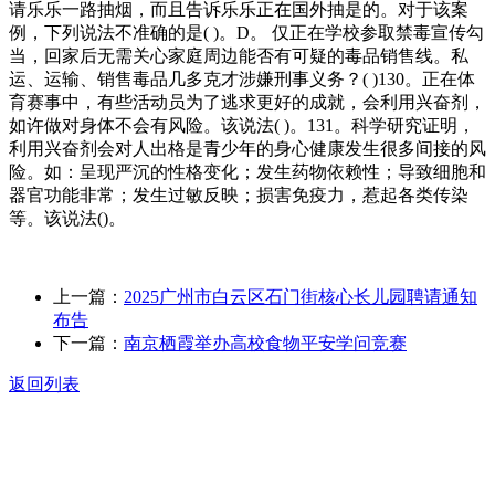
请乐乐一路抽烟，而且告诉乐乐正在国外抽是的。对于该案
例，下列说法不准确的是( )。D。 仅正在学校参取禁毒宣传勾
当，回家后无需关心家庭周边能否有可疑的毒品销售线。私
运、运输、销售毒品几多克才涉嫌刑事义务？( )130。正在体
育赛事中，有些活动员为了逃求更好的成就，会利用兴奋剂，
如许做对身体不会有风险。该说法( )。131。科学研究证明，
利用兴奋剂会对人出格是青少年的身心健康发生很多间接的风
险。如：呈现严沉的性格变化；发生药物依赖性；导致细胞和
器官功能非常；发生过敏反映；损害免疫力，惹起各类传染
等。该说法()。
上一篇：
2025广州市白云区石门街核心长儿园聘请通知
布告
下一篇：
南京栖霞举办高校食物平安学问竞赛
返回列表
关于我们
食品安全动态