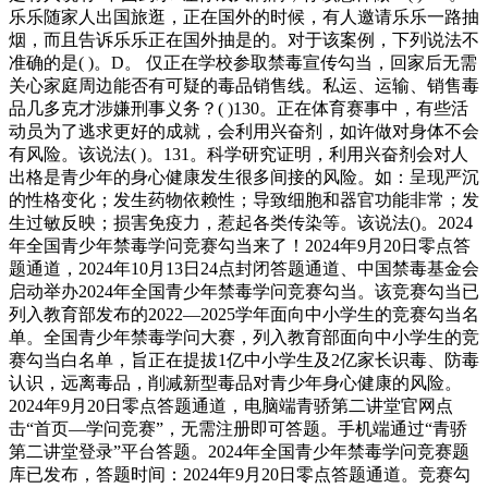
乐乐随家人出国旅逛，正在国外的时候，有人邀请乐乐一路抽
烟，而且告诉乐乐正在国外抽是的。对于该案例，下列说法不
准确的是( )。D。 仅正在学校参取禁毒宣传勾当，回家后无需
关心家庭周边能否有可疑的毒品销售线。私运、运输、销售毒
品几多克才涉嫌刑事义务？( )130。正在体育赛事中，有些活
动员为了逃求更好的成就，会利用兴奋剂，如许做对身体不会
有风险。该说法( )。131。科学研究证明，利用兴奋剂会对人
出格是青少年的身心健康发生很多间接的风险。如：呈现严沉
的性格变化；发生药物依赖性；导致细胞和器官功能非常；发
生过敏反映；损害免疫力，惹起各类传染等。该说法()。2024
年全国青少年禁毒学问竞赛勾当来了！2024年9月20日零点答
题通道，2024年10月13日24点封闭答题通道、中国禁毒基金会
启动举办2024年全国青少年禁毒学问竞赛勾当。该竞赛勾当已
列入教育部发布的2022—2025学年面向中小学生的竞赛勾当名
单。全国青少年禁毒学问大赛，列入教育部面向中小学生的竞
赛勾当白名单，旨正在提拔1亿中小学生及2亿家长识毒、防毒
认识，远离毒品，削减新型毒品对青少年身心健康的风险。
2024年9月20日零点答题通道，电脑端青骄第二讲堂官网点
击“首页—学问竞赛”，无需注册即可答题。手机端通过“青骄
第二讲堂登录”平台答题。2024年全国青少年禁毒学问竞赛题
库已发布，答题时间：2024年9月20日零点答题通道。竞赛勾