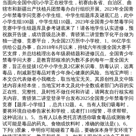
当面向全国中(职)小学正在校学生，初赛由各省、自治区、曲
辖市和新疆出产扶植兵团禁毒办自行组织开展。2023年全国青
少年禁毒学问竞赛小学生组、中学生组题库及谜底汇总，此中
小学生组100题，中学生组110题。2023年全国青少年禁毒学问
竞赛中学生组题库及参考谜底来了！请各地学生认实进修，预
祝旗开告捷，成功晋级总决赛。青骄第二讲堂数字化平台做为
独一进修、竞赛平台，为全国23万所中小学校、1。06亿学生
供给公益办事，自2018年6月以来，持续六年衔接全国大赛手
艺支撑，并总结梳理出各年级易错题和进修沉点。全国青少年
禁毒学问大赛，是教育部核准的为数不多的每年一度全国大
赛，旨正在提拔1亿中小学生及2亿家长识毒、防毒认识，远离
毒品，削减新型毒品对青少年身心健康的风险。当地宝声明：
本文仅代表做者小我概念，取当地宝无关。其原创性及文中陈
述内容未经本坐，当地宝对本文及此中全数或者部门内容的实
正在性、完整性、及时性不做任何和许诺，请网友自行核实相
关内容。青骄第二讲堂登录平台发布2025全国青少年禁毒学问
竞赛【题库-小学组】，总共132题。4。当有人我们吸毒时，
要将环境自动奉告家长和学校，或者打110报警，寻求帮帮。
这种说法( )。5。当有人以各类托言诱惑你吸食毒品或测验考
试可能是毒品的药丸、食物或饮料时，准确的做法是( )。6。
下列( )景象，申明你可能碰着了毒品，要确保本身平安环境下