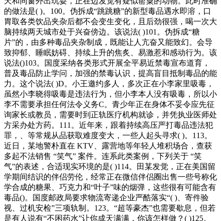
天和同窗外出玩耍，正在边发觉有疑似罂粟的动物。此时准确
的做法是( )。100。伪拆成“跳跳糖”的新型毒品遇水即溶，口
胃取各类饮品夹杂后都不会变生变化，且后劲很强，喝一次大
脑持续两天城市处于兴奋傍边。该说法( )101。伪拆成“糖
片”的，由多种毒品夹杂制成，既能让人亢奋又能致幻。会导
致抑郁、睡眠妨碍、持续上升的焦炙、易激惹和感动行为。该
说法()103。国度采纳各类形式开展全平易近禁毒宣布道育，
普及毒品防止学问，加强的禁毒认识，提高盲目抵制毒品的能
力。这个说法( )D。小王邀约多人，多次正在小李家里吸毒，
虽然小李晓得吸毒是违法行为，但小李本人没有吸毒，所以小
李不需要承担任何法令义务C。青少年正在身体不妥令应先征
询家长或教员，需要时到正轨医疗机构就诊，并凭执业医师处
方采办处方药。111。近年来，跟着持续高压严打毒品违法犯
罪，、等常规从品获取难度变大，一些人起头寻求( )。113。
近日，某地警朴直在 KTV、露营地等年轻人堆积场合，查获
多起不法销售 “笑气” 案件。连系此类案例，下列关于 “笑
气”的表述，合适现实环境的是( )114。田某发觉，正在美国留
学期间结识的伴侣劳伦，经常正在微信伴侣圈出售一些号称化
学合成的糖果、巧克力和“叶子”味的烟弹，这些很有可能含有
毒品()。国度邮政局要求物流寄递企业严酷落实“( )、寄件验
视、过机安检”三项轨制。123。“超等豪杰”也需要歇息，但若
是有人说有“不困药水”让你成天满满，你该怎样做？( )125。