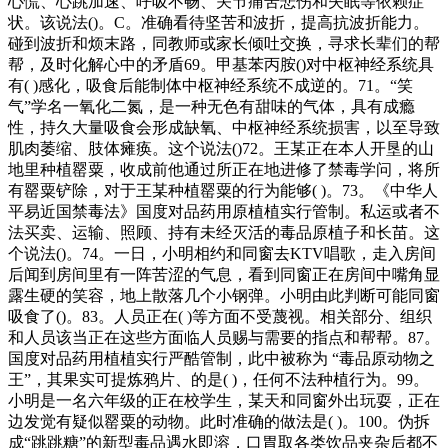
心慌、心跳加速、呼吸不畅、关节痛苦悲伤和失眠等依赖症
状。该说法()。C。准确看待坚苦和波折，提高抗波折能力。
碰到波折和烦末路，同教师或家长倾吐交换，寻求长辈们的帮
帮，及时化解心中的矛盾69。甲基苯丙胺()对中枢神经系统具
有( )感化，吸食后能制体中枢神经系统不成逆的。71。“笑
气”学名一氧化二氮，是一种无色有甜味的气体，具有成瘾
性，持久大量吸食会形成缺氧、中枢神经系统损害，以至导致
肌肉萎缩、肢体瘫痪。这个说法()72。王某正在本人开垦的山
地里种植罂粟，收成前他通过所正在地进修了禁毒学问，将所
有罂粟铲除，对于王某种植罂粟的行为能够( )。73。《中华人
平易近国禁毒法》国度对品药用原植植实行管制。私运或者不
法买卖、运输、照顾、持有未经灭活的毒品原植子和长苗。这
个说法()。74。一日，小明相约和同窗去KTV唱歌，走入房间
后闻到房间里有一阵苦涩的气息，看到同窗正在房间中嘴角显
露生硬的笑容，地上散落几个小钢弹。小明由此判断可能同窗
吸食了()。83。人员正在( )等方面不受蔑视。相关部分、组织
和人员该当正在这些方面临人员赐与需要的指点和帮帮。87。
国度对品药用植植实行严酷管制，此中被称为 “毒品原动物之
王”，其果实可提炼鸦片、的是( )，任何不法种植行为。99。
小明是一名六年级的正在校学生，某天和同窗外出玩耍，正在
边发觉有疑似罂粟的动物。此时准确的做法是( )。100。伪拆
成“跳跳糖”的新型毒品遇水即溶，口胃取各类饮品夹杂后都不