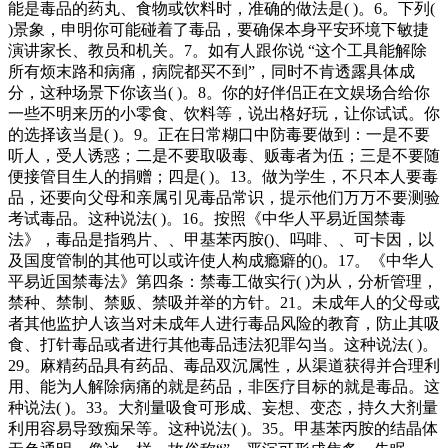
能是毒品的药丸、食物或饮料时，准确的做法是( )。6。下列(
)景象，申明你可能碰着了毒品，要确保本身平安环境下敏捷
演讲家长、教员和机关。7。如有人跟你说 “这个工具能解除
所有烦末路和病痛，病院都买不到”，同时不肯透露具体成
分，这种场景下你该当( )。8。你的好伴侣正在文娱场合给你
一些不明来历的小零食、饮料等，说出格好玩，让你试试。你
的选择该当是( )。9。正在日常糊口中防毒要做到：一是不要
听人，受人诱惑；二是不要取吸毒、贩毒者为伍；三是不要随
便接管目生人的捐赠；四是( )。13。做为学生，不只本人要毒
品，还要向父母和亲属引见毒品常识，提示他们万万不要测验
考试毒品。这种说法( )。16。按照《中华人平易近国禁毒
法》，毒品是指鸦片、、甲基苯丙胺()、吗啡、、可卡因，以
及国度管制的其他可以或许使人构成瘾癖的()。17。《中华人
平易近国禁毒法》第四条：禁毒工做实行( )为从，分析管理，
禁种、禁制、禁贩、禁吸并举的方针。21。未成年人的父母或
者其他监护人该当对未成年人进行毒品风险的教育，防止其吸
食、打针毒品或者进行其他毒品违法犯罪勾当。这种说法( )。
29。麻精药品具有药品、毒品双沉属性，从渠道获得并合理利
用、能为人解除病痛的就是药品，非医疗目标的就是毒品。这
种说法( )。33。大剂量吸食可形成、妄想、变态，持久大剂量
利用容易导致痴呆等。这种说法( )。35。甲基苯丙胺的结晶体