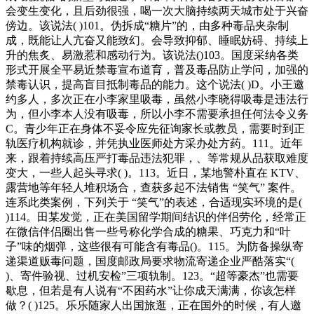
会变生变化，且后劲很强，喝一次大脑持续两天城市处于兴奋
傍边。该说法( )101。伪拆成“糖片”的，由多种毒品夹杂制
成，既能让人亢奋又能致幻。会导致抑郁、睡眠妨碍、持续上
升的焦炙、易激惹和感动行为。该说法()103。国度采纳各类
形式开展全平易近禁毒宣布道育，普及毒品防止学问，加强的
禁毒认识，提高盲目抵制毒品的能力。这个说法( )D。小王邀
约多人，多次正在小李家里吸毒，虽然小李晓得吸毒是违法行
为，但小李本人没有吸毒，所以小李不需要承担任何法令义务
C。青少年正在身体不妥令应先征询家长或教员，需要时到正
轨医疗机构就诊，并凭执业医师处方采办处方药。111。近年
来，跟着持续高压严打毒品违法犯罪，、等常规从品获取难度
变大，一些人起头寻求( )。113。近日，某地警朴直在 KTV、
露营地等年轻人堆积场合，查获多起不法销售 “笑气” 案件。
连系此类案例，下列关于 “笑气”的表述，合适现实环境的是(
)114。田某发觉，正在美国留学期间结识的伴侣劳伦，经常正
在微信伴侣圈出售一些号称化学合成的糖果、巧克力和“叶
子”味的烟弹，这些很有可能含有毒品()。115。为防备操纵寄
递渠道贩毒问题，国度邮政局要求物流寄递企业严酷落实“(
)、寄件验视、过机安检”三项轨制。123。“超等豪杰”也需要
歇息，但若是有人说有“不困药水”让你成天满满，你该怎样
做？( )125。乐乐随家人出国旅逛，正在国外的时候，有人邀