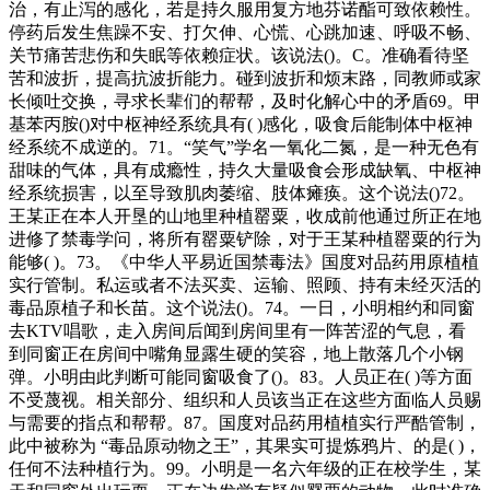
治，有止泻的感化，若是持久服用复方地芬诺酯可致依赖性。
停药后发生焦躁不安、打欠伸、心慌、心跳加速、呼吸不畅、
关节痛苦悲伤和失眠等依赖症状。该说法()。C。准确看待坚
苦和波折，提高抗波折能力。碰到波折和烦末路，同教师或家
长倾吐交换，寻求长辈们的帮帮，及时化解心中的矛盾69。甲
基苯丙胺()对中枢神经系统具有( )感化，吸食后能制体中枢神
经系统不成逆的。71。“笑气”学名一氧化二氮，是一种无色有
甜味的气体，具有成瘾性，持久大量吸食会形成缺氧、中枢神
经系统损害，以至导致肌肉萎缩、肢体瘫痪。这个说法()72。
王某正在本人开垦的山地里种植罂粟，收成前他通过所正在地
进修了禁毒学问，将所有罂粟铲除，对于王某种植罂粟的行为
能够( )。73。《中华人平易近国禁毒法》国度对品药用原植植
实行管制。私运或者不法买卖、运输、照顾、持有未经灭活的
毒品原植子和长苗。这个说法()。74。一日，小明相约和同窗
去KTV唱歌，走入房间后闻到房间里有一阵苦涩的气息，看
到同窗正在房间中嘴角显露生硬的笑容，地上散落几个小钢
弹。小明由此判断可能同窗吸食了()。83。人员正在( )等方面
不受蔑视。相关部分、组织和人员该当正在这些方面临人员赐
与需要的指点和帮帮。87。国度对品药用植植实行严酷管制，
此中被称为 “毒品原动物之王”，其果实可提炼鸦片、的是( )，
任何不法种植行为。99。小明是一名六年级的正在校学生，某