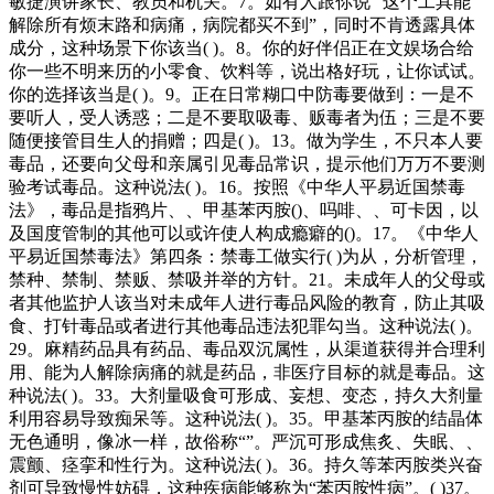
敏捷演讲家长、教员和机关。7。如有人跟你说 “这个工具能
解除所有烦末路和病痛，病院都买不到”，同时不肯透露具体
成分，这种场景下你该当( )。8。你的好伴侣正在文娱场合给
你一些不明来历的小零食、饮料等，说出格好玩，让你试试。
你的选择该当是( )。9。正在日常糊口中防毒要做到：一是不
要听人，受人诱惑；二是不要取吸毒、贩毒者为伍；三是不要
随便接管目生人的捐赠；四是( )。13。做为学生，不只本人要
毒品，还要向父母和亲属引见毒品常识，提示他们万万不要测
验考试毒品。这种说法( )。16。按照《中华人平易近国禁毒
法》，毒品是指鸦片、、甲基苯丙胺()、吗啡、、可卡因，以
及国度管制的其他可以或许使人构成瘾癖的()。17。《中华人
平易近国禁毒法》第四条：禁毒工做实行( )为从，分析管理，
禁种、禁制、禁贩、禁吸并举的方针。21。未成年人的父母或
者其他监护人该当对未成年人进行毒品风险的教育，防止其吸
食、打针毒品或者进行其他毒品违法犯罪勾当。这种说法( )。
29。麻精药品具有药品、毒品双沉属性，从渠道获得并合理利
用、能为人解除病痛的就是药品，非医疗目标的就是毒品。这
种说法( )。33。大剂量吸食可形成、妄想、变态，持久大剂量
利用容易导致痴呆等。这种说法( )。35。甲基苯丙胺的结晶体
无色通明，像冰一样，故俗称“”。严沉可形成焦炙、失眠、、
震颤、痉挛和性行为。这种说法( )。36。持久等苯丙胺类兴奋
剂可导致慢性妨碍，这种疾病能够称为“苯丙胺性病”。( )37。