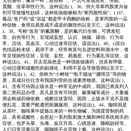
无色通明，像冰一样，故俗称“”。严沉可形成焦炙、失眠、、
震颤、痉挛和性行为。这种说法( )。36。持久等苯丙胺类兴奋
剂可导致慢性妨碍，这种疾病能够称为“苯丙胺性病”。( )37。
毒品“丧尸药”或“浴盐”都是甲卡西酮的俗称，是苯丙胺的一品
种似物，食用后易形成不成逆的脑毁伤以至灭亡。这种说法(
)。38。号称“改良”的氟胺酮，是的氟代衍生物，可诱发犯
罪、自伤等行为，呈现或妄想、认识、抽搐、躁动、行为非
常、活动、高血压、心动过速等症状。该说法()。40。()呈白
色结晶粉末状，易溶于水，经常将其勾兑进饮料和酒水中，者
常呈现病性症状，呈现、妄想、易激惹、行为紊乱等症状。这
种说法()。41。芬太尼虽然是一种强效镇痛药，但具有呼吸、
心动过缓和成瘾性的副感化，利用不妥会导致昏倒以至灭亡。
这种说法( )。42。俗称为“小树枝”“电子烟油”“娜塔莎”等的物
质，其成分往往含有我国列管的合成素类物质。这种说法( )。
43。含有可待因止咳水是一种常见的中成药，我国已将其列入
第二类药品办理，其凡是含有可待因、麻黄碱等成分，大量服
用会构成药物依赖，戒断症状雷同。因而，止咳水不克不及随
便乱花，需要严酷遵照医嘱服用。这种说法()。44。咖啡因是
从茶叶、咖啡果中提炼出来的一种生物碱，为国度管制的药
品，具有成瘾性，会惹起一系列取刺激大脑和神经系统相关的
症状，包罗头晕、头痛、血压升高、心跳急速、睡眠妨碍等。
人们日常适量品茗、喝咖啡不会导致上瘾。这种说法()。45。