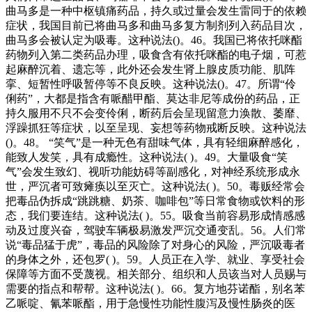
曲马多是一种中枢镇痛药品，持久或过量会发生雷同于的依赖
症状，我国目前已将曲马多和曲马多复方制剂列入药品目次，
曲马多会被认定为吸毒。这种说法()。46。我国已将依托咪酯
药物列入第二类药品办理，吸食含有依托咪酯的电子烟，可惹
起麻醉沉着、遗忘等，此外还会发生肾上腺皮质功能、肌阵
挛、短暂性呼吸暂停等不良反映。这种说法()。47。所谓“伶
俐药”，大都是指含有哌醋甲酯、莫达非尼等成份的药品，正
持久服用不只不会变伶俐，断药后会呈现留意力涣散、萎靡、
浮躁抓狂等症状，以至呈现、妄想等药物戒断反映。这种说法
()。48。 “笑气”是一种无色有甜味气体，具有轻细麻醉感化，
能致人发笑，具有成瘾性。这种说法( )。49。大量吸食“笑
气”会发生致幻、视听功能妨碍等副感化，对神经系统形成永
世，严沉者可致瘫痪以至灭亡。这种说法( )。50。毒贩经常会
把毒品伪拆成“跳跳糖、奶茶、咖啡包”等日常食物或饮料的形
态，我们要连结。这种说法( )。55。吸食当前容易形成情感感
动及过度兴奋，驾驶车辆极易激发严沉交通变乱。56。人们常
说“毒品猛于虎”，毒品的风险除了对身心的风险，严沉吸毒者
的身体之外，还包罗( )。59。人员正在入学、就业、享受社会
保障等方面不受蔑视。相关部分、组织和人员该当对人员赐与
需要的指点和帮帮。这种说法( )。66。复方地芬诺酯，别名苯
乙哌啶、氰苯哌酯，用于急慢性功能性腹泻及慢性肠炎的医