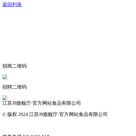
返回列表
关于我们
食品安全动态
食品安全知识
联系我们
招商二维码
招聘二维码
江苏J9旗舰厅·官方网站食品有限公司
© 版权 2024 江苏J9旗舰厅·官方网站食品有限公司
网站地图