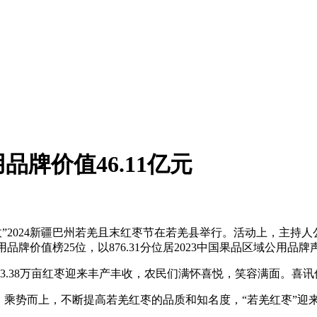
品牌价值46.11亿元
收”2024新疆巴州若羌且末红枣节在若羌县举行。活动上，主持
公用品牌价值榜25位，以876.31分位居2023中国果品区域公用品
.38万亩红枣迎来丰产丰收，农民们满怀喜悦，笑容满面。喜讯
势而上，不断提高若羌红枣的品质和知名度，“若羌红枣”迎来了