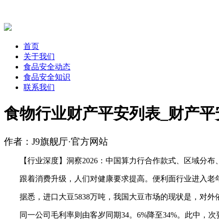
首页
关于我们
食品安全动态
食品安全知识
联系我们
食物行业财产平安列表_财产平安
作者：J9旗舰厅·官方网站
【行业深度】洞察2026：中国算力行合作款式、区域分布、
跟着消费升级，人们对健康要求提高。便利面行业进入老年末年。
据悉，进口大豆5838万吨，我国大豆市场的现状是，对外
同一公司毛利率则由客岁同期34。6%降至34%。此中，次