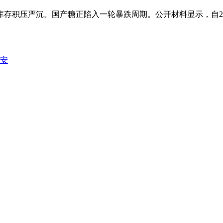
积压严沉。国产糖正陷入一轮暴跌周期。公开材料显示，自20
平安