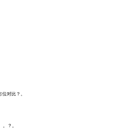
方位对比？。
。。？。