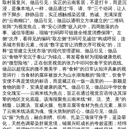
取村落复兴。做品引见：实正的云南客居，不是打卡，而是沉
浸，是像本地人一样，做品通过“等、请、学”三个动词，让人
停下脚步、静静品尝，实正感触感染迟缓、热诚、充满深度
的“云南糊口”。做品引见：做品以通明立方体建立的“二维码
矩阵”为视觉焦点，将“安心消费”嵌入此中，四周散落的办
事、诚信等图标，现喻“扫码即可链接全维度消费保障”。左
侧“次序，看得见的编码”取左侧“扫码可见诚信”构成呼应，连
系城市剪影元素，传送“数字监管让消费次序可视化”的，注
释“监管建立无忧市场”的现代管理逻辑。做品引见：做品
以“食物平安沉于泰山”为锚点，将发霉食材为现喻健康危机
的“微型险地”，正在创意视觉的张力中叩问饮食平安的底线。
做品以超现实的微不雅美学，将“食鲜”的日常认知淬具象的视
觉诗行：当食材的腐坏被放大为山水湖海般的“险境”，饮食平
安便不再是笼统的标语，而是藏正在一饭一蔬里的——新颖是
食物的面子，安满是健康的底气。做品引见：做品以中华饮食
文化瑰宝——云南米线为焦点，旨正在通过视觉言语传达其深
挚的地区文化底蕴。该海报聚焦云南米线“鲜、活、烫、美”的
精髓，以菌汤、宣威火腿、包浆豆腐等食材为焦点元素，展示
了云南米线汤底为魂、慢火熬制的匠心，做品引见：做品
以“振”为焦点，融合刺绣、织布、扎染三项保守身手，蓝染晕
化，天然色调晕染舒展意境，铺展兴旺成长的夸姣蓝图；经纬