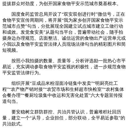
提拔群众对劲度，为创开国家食物平安示范城市奠基根本。
国度食药监管总局开设了“双安双创进行时”微信号，正在
食物平安宣传周期间，将开展“我为家乡创开国家食物平安示
范城市点赞”勾当，分批展现全国建立试点城市建立工做行动
和成效。发觉食安美”从题勾当平台，普遍带动社会，随手拍
摄身边办理规范、店面整洁、诚信运营的食物出产运营单元或
小我以及食物平安监管法律人员现场法律勾当的精彩图片和简
短视频。
按照小我拍摄的数量、质量等，分析评选励一批热心市平
易近，充实调动参取食物平安监视的积极性，进一步规范食物
平安监管法律行为。
组织开展“豆成品米粉湿面冷链集中发卖”“明厨亮灶工
程”“农产物产销对接”“农贸市场和生鲜超市快检室”“农村集体
会餐办理”“餐厨垃圾集中收运和无害化处置”六大专题宣传报
道勾当。
要安稳树立群防群控、共治共管认识，普遍堆积社回历
量，建立一个“从导，企业担任，部分联动，全平易近参取”的
共治款式。