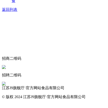
食
返回列表
关于我们
食品安全动态
食品安全知识
联系我们
招商二维码
招聘二维码
江苏J9旗舰厅·官方网站食品有限公司
© 版权 2024 江苏J9旗舰厅·官方网站食品有限公司
网站地图