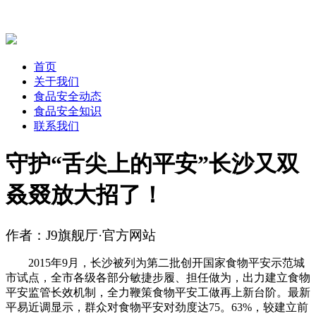
首页
关于我们
食品安全动态
食品安全知识
联系我们
守护“舌尖上的平安”长沙又双
叒叕放大招了！
作者：J9旗舰厅·官方网站
2015年9月，长沙被列为第二批创开国家食物平安示范城
市试点，全市各级各部分敏捷步履、担任做为，出力建立食物
平安监管长效机制，全力鞭策食物平安工做再上新台阶。最新
平易近调显示，群众对食物平安对劲度达75。63%，较建立前