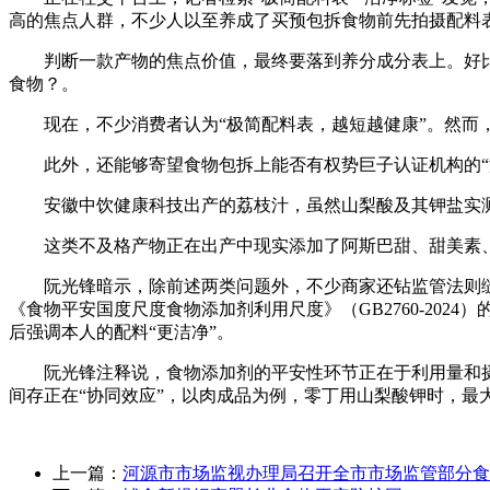
高的焦点人群，不少人以至养成了买预包拆食物前先拍摄配料
判断一款产物的焦点价值，最终要落到养分成分表上。好比一款
食物？。
现在，不少消费者认为“极简配料表，越短越健康”。然而，
此外，还能够寄望食物包拆上能否有权势巨子认证机构的“洁
安徽中饮健康科技出产的荔枝汁，虽然山梨酸及其钾盐实测值
这类不及格产物正在出产中现实添加了阿斯巴甜、甜美素、
阮光锋暗示，除前述两类问题外，不少商家还钻监管法则缝隙
《食物平安国度尺度食物添加剂利用尺度》（GB2760-20
后强调本人的配料“更洁净”。
阮光锋注释说，食物添加剂的平安性环节正在于利用量和摄
间存正在“协同效应”，以肉成品为例，零丁用山梨酸钾时，最大用量
上一篇：
河源市市场监视办理局召开全市市场监管部分食