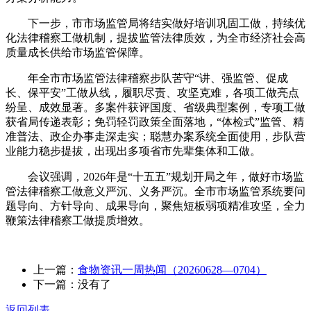
下一步，市市场监管局将结实做好培训巩固工做，持续优
化法律稽察工做机制，提拔监管法律质效，为全市经济社会高
质量成长供给市场监管保障。
年全市市场监管法律稽察步队苦守“讲、强监管、促成
长、保平安”工做从线，履职尽责、攻坚克难，各项工做亮点
纷呈、成效显著。多案件获评国度、省级典型案例，专项工做
获省局传递表彰；免罚轻罚政策全面落地，“体检式”监管、精
准普法、政企办事走深走实；聪慧办案系统全面使用，步队营
业能力稳步提拔，出现出多项省市先辈集体和工做。
会议强调，2026年是“十五五”规划开局之年，做好市场监
管法律稽察工做意义严沉、义务严沉。全市市场监管系统要问
题导向、方针导向、成果导向，聚焦短板弱项精准攻坚，全力
鞭策法律稽察工做提质增效。
上一篇：
食物资讯一周热闻（20260628—0704）
下一篇：没有了
返回列表