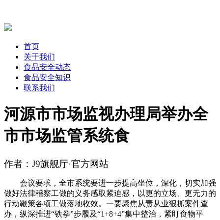
首页
关于我们
食品安全动态
食品安全知识
联系我们
河源市市场监视办理局举办全
市市场监管系统食
作者：J9旗舰厅·官方网站
会议要求，全市系统要进一步提高坐位，深化，切实加强
做好法律稽察工做的义务感取紧迫感，以更的立场、更无力的
行动鞭策各项工做落地收效。一要聚焦从责从业狠抓案件查
办，纵深推进“铁拳”步履及“1+8+4”集中整治，紧盯食物平