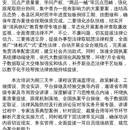
安、沉点产质量量、学问产权、“两品一械”等沉点范畴，强化
跟尾取部分协同，集中查办一批有影响力的大案要案，连结高
压态势，各县区局对照半年进度短板倒排工期、挂图做和，确
保年度办案使命按期保质完成。二要强化步队扶植，结实开
展“清风铁纪”教育整理专项步履，常态化开展案卷评查取廉政
监视，全面查摆法律不严、不公、不廉问题，切实提拔法律公
信力。三要推进立异，提拔办事型法律取聪慧法律程度，全面
推广“体检式”“式”柔性法律，自动开展企业合规指点，完美减
免责清单配套流程，建立社会共治款式。同时，加速全国执案
系统挪动端使用，依托大数据强化风险预警，环绕7月全省电
子数据取证大交锋加强实和练兵，补齐新业态法律手艺短板，
以数字化手段帮推法律效能持续提拔。
本次培训为期三天半，课程设置涵盖理论、政策解读、工
做摆设、营业实训、平台操做及经验交换等内容，邀请省市两
级专家及市局营业讲课，深度解读了习思惟焦点内涵，环绕执
案质量提拔、跟尾机制落地、全国执案平台操做、电子数据固
定取证、法律风险防控及行政诉讼应对等实务开展专题。讲课
过程中，专家连系典型案例，针对固定、裁量合用等环节环节
解析尺度化实操方式，同时梳理下层法律常见问题，确保培训
内容切近现实、务实管用，全面提拔一耳目员现场措置、规范
办案分析能力。