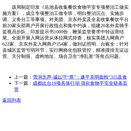
该局制定印发《岳池县收集餐饮食物平安专项整治工做实
施方案》，成立专项整治工做专班，明白整治沉点、实施步
调、义务分工等事项。对美团、京东外卖及全县收集餐饮平台
前20家头部商户开展行政指点和集中约谈，组建20名外卖骑手
监视员步队，印发提示书1000份，鞭策监管要求中转运营结
尾。全面开展入网运营从体拉网式排查，核实美团入网商户
622家、京东外卖入网商户354家，做到证照明、台账全；针对
县城区监管亏弱环节，实行网格化包联管控，精准摸排无证运
营、天分制假、虚构地址、场合卫生“净乱差”等焦点问题。
上一篇：
雪润无声·诚以守“胃”：遂平克明面粉“315及食
下一篇：
成都出台19项具体行动 强化食物平安全链条监
管
返回列表
关于我们
食品安全动态