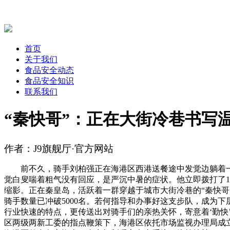
首页
关于我们
食品安全动态
食品安全知识
联系我们
“秦快哥”：正在大街冷巷书写
作者：J9旗舰厅·官方网站
前不久，骑手刘柏强正在海港区西港送餐途中发觉边躺着一位
觉白叟喘着粗气没有回应，是严沉中暑的症状。他立即拨打了1
缩影。正在秦皇岛，活跃着一群穿越于城市大街冷巷的“秦快
骑手数量已冲破5000名。若何指导和办事好这支步队，成为
行业快速的特点，更传送出对骑手们的亲热关怀，寄意着‘勤快
区两级两新工委的指点鞭策下，海港区依托市场监视办理局成立