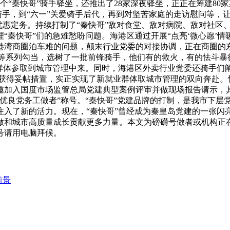
个“秦快哥”骑手驿坐，还推出了28家深夜驿坐，正正在筹建80
性骑手，到“六一”关爱骑手后代，再到对坚苦家庭的走访慰问等，
供给优惠定务。持续打制了“秦快哥”敌对食堂、敌对病院、敌对社
秦快哥”们的急难愁盼问题。海港区通过开展“点亮‘微心愿’情
港湾商圈泊车难的问题，颠末行业党委的对接协调，正在商圈的
”等系列勾当，选树了一批前锋骑手，他们有的救火，有的怯斗
体参取到城市管理中来。同时，海港区外卖行业党委还骑手们阐扬
线索均获得妥帖措置，实正实现了新就业群体取城市管理的双向奔赴
邀加入国度市场监管总局党建典型案例评审并做现场报告请示，其
优良党务工做者”称号。“秦快哥”党建品牌的打制，是我市下层
入了新的活力。现在，“秦快哥”曾经成为秦皇岛党建的一张闪亮
做和城市高质量成长贡献更多力量。本文为磅礴号做者或机构正
号请用电脑拜候。
前景