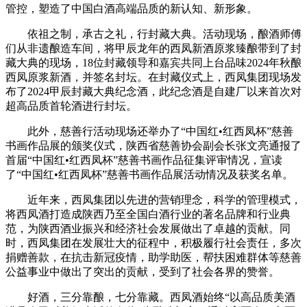
管控，塑造了中国白酒高端品质的新认知、新形象。
依祖之制，承古之礼，行封藏大典。活动现场，酿酒师傅
们从非遗酿造车间，将甲辰龙年的西凤新酒原浆臻酿带到了封
藏大典的现场，18位封藏领导和嘉宾共同上台品味2024年秋酿
西凤原浆新酒，并签名封坛。在封藏仪式上，西凤集团现场发
布了2024甲辰封藏大典纪念酒，此纪念酒是自建厂以来首次对
超高品质首轮酒进行封坛。
此外，慈善行活动现场还举办了“中国红•红西凤杯”慈善
书画作品展的颁奖仪式，陕西省慈善协会副会长张文亮通报了
首届“中国红•红西凤杯”慈善书画作品征集评审情况，宣读
了“中国红•红西凤杯”慈善书画作品展活动情况及获奖名单。
近年来，西凤集团以先进的营销理念，科学的管理模式，
将西凤酒打造成陕西乃至全国白酒行业的著名品牌和行业典
范，为陕西酒业振兴和经济社会发展做出了卓越的贡献。同
时，西凤集团在发展壮大的征程中，积极履行社会责任，多次
捐赠善款，在抗击新冠疫情，助学助医，帮扶困难群体等慈善
公益事业中做出了突出的贡献，受到了社会各界的赞誉。
好酒，三分靠酿，七分靠藏。西凤酒始终“以高品质美酒