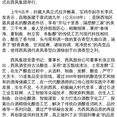
式在西凤集团举行。
上午9点半，封藏大典正式拉开帷幕。宝鸡市副市长李武
发表示，昌顺振建于唐武德九年（公元618年），是陕西地区
最具盛名的酿酒老作坊，享有“开坛十里香，隔壁醉三家”的美
誉。三千年来，秦人坚持殷殷匠心，精雕细琢，秉持“春缮
海、夏制曲、秋立窖、冬酝酿”的传统工艺与现代科技相结
合，酿造了香与味、头与尾和调一致的复合香型大曲白酒，涵
养了“醇香典雅、甘润挺爽、诸味协调、尾净悠长”的高贵品
质，使得西凤酒代表凤香型白酒独创于白酒香型之列。
西凤集团党委书记、董事长、西凤股份公司董事长张正指
出，西凤酒坚持古法酿造，采用“老五甑续渣法、土窖发酵”工
艺，在生产酿造过程中，从选料、制曲、发酵、酿造，严守7
大关卡、55道食品安全防线。通过3000年独特的酿造技艺和独
有的酒海储藏工艺，在一代代酿酒师的口传心授和实践中不断
发展，生生不息。今天的西凤，积极融入时代变革，通过引进
工业互联网、人工智能等尖端技术，围绕原料溯源、仿生人工
制曲、自动化酿酒、智能灌装，全力打造白酒数字化工厂，探
索出白酒精细化酿造工艺，解决了传统白酒酿造消耗大、品控
难等一系列问题。通过产学研融合发展，为西凤酒品质的再提
升、再创新提供科技支撑，真正做到了从“田园到餐桌”的品质