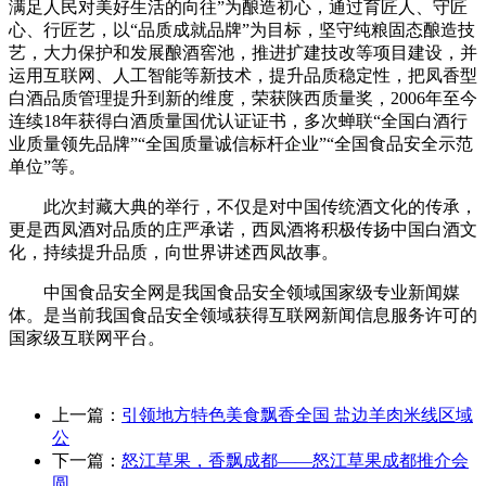
满足人民对美好生活的向往”为酿造初心，通过育匠人、守匠
心、行匠艺，以“品质成就品牌”为目标，坚守纯粮固态酿造技
艺，大力保护和发展酿酒窖池，推进扩建技改等项目建设，并
运用互联网、人工智能等新技术，提升品质稳定性，把凤香型
白酒品质管理提升到新的维度，荣获陕西质量奖，2006年至今
连续18年获得白酒质量国优认证证书，多次蝉联“全国白酒行
业质量领先品牌”“全国质量诚信标杆企业”“全国食品安全示范
单位”等。
此次封藏大典的举行，不仅是对中国传统酒文化的传承，
更是西凤酒对品质的庄严承诺，西凤酒将积极传扬中国白酒文
化，持续提升品质，向世界讲述西凤故事。
中国食品安全网是我国食品安全领域国家级专业新闻媒
体。是当前我国食品安全领域获得互联网新闻信息服务许可的
国家级互联网平台。
上一篇：
引领地方特色美食飘香全国 盐边羊肉米线区域
公
下一篇：
怒江草果，香飘成都——怒江草果成都推介会
圆