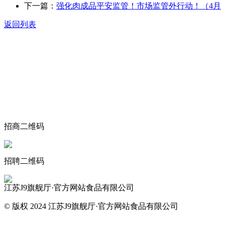
下一篇：
强化肉成品平安监管！市场监管外行动！（4月
返回列表
关于我们
食品安全动态
食品安全知识
联系我们
招商二维码
招聘二维码
江苏J9旗舰厅·官方网站食品有限公司
© 版权 2024 江苏J9旗舰厅·官方网站食品有限公司
网站地图