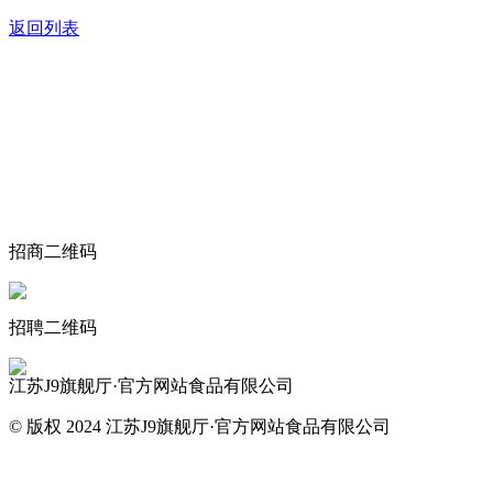
返回列表
关于我们
食品安全动态
食品安全知识
联系我们
招商二维码
招聘二维码
江苏J9旗舰厅·官方网站食品有限公司
© 版权 2024 江苏J9旗舰厅·官方网站食品有限公司
网站地图