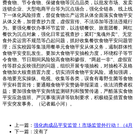
费食物、节令食物、保健食物等沉点品类，以批发市场、发卖
连锁企业、大型电商平台等为沉点场合，强化全链条、线上线
下一体化风险排查，督促食物出产运营从体全面落实食物平安
从体义务，加督查抄力度，虚假宣传、不法添加等违法违规行
为。要强化餐饮办事环节监管，以连锁餐饮、旅逛团餐、网红
餐饮为沉点对象，强化日常监视查抄；紧盯“鬼魂外卖”、无堂
食外卖运营不规范等凸起问题，抓好收集餐饮食物平安问题管
理；压实校园等集顶用餐单元食物平安从体义务，遏制群体性
食物平安变乱发生。要加大食物平安抽检力度，环绕粽子等节
令食物、节日期间风险较高食物和掺假、“两超一非”、虚假宣
传等群众反映强烈的问题，组织开展专项抽检，对抽检不及格
食物加大核查措置力度，切实消弭食物平安风险。通知强调，
各地要充实操纵、电视、收集等各类，误食有毒野生菌等食物
平安科普宣传；要通顺食物平安赞扬举报渠道，依法消费者权
益；要加强食物平安舆情监测研判和预警传递，严酷落实食物
平安应急值班、严沉事项演讲等轨制要求，积极稳妥措置食物
平安突发事务。（记者戴小河）。
上一篇：
强化肉成品平安监管！市场监管外行动！（4月
下一篇：没有了