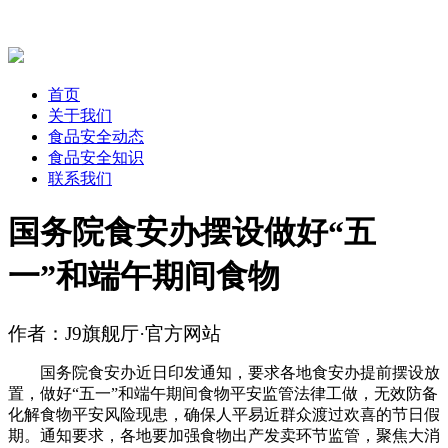
首页
关于我们
食品安全动态
食品安全知识
联系我们
国务院食安办摆设做好“五
一”和端午期间食物
作者：J9旗舰厅·官方网站
国务院食安办近日印发通知，要求各地食安办提前摆设放
置，做好“五一”和端午期间食物平安监管法律工做，无效防备
化解食物平安风险现患，确保人平易近群众渡过欢喜的节日假
期。通知要求，各地要加强食物出产发卖环节监管，聚焦大消