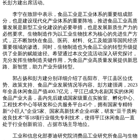
长彭方建出席活动。
李宁在致辞中表示，食品工业是工业体系的重要组成部
分，也是建设现代化产业体系的重要阵地，推进食品工业高质
量发展是新型工业化建设的必要举措，也是发展新质生产力的
必然要求。生物制造作为以工业生物技术为核心的先进生产方
式，正不断加快在食品、医药、材料、化工及能源等国民经济
重要领域的渗透。同时，生物制造也为食品工业的转型升级提
供了全新的赋能途径。希望通过本次交流活动深入研究探讨，
充分发挥生物制造关键作用，为食品产业高质量发展提供新思
路、新智慧，助力产业升级转型。
郭占扬和彭方建分别详细介绍了岳阳市、平江县区位优
势、政策支持、食品产业发展情况等内容。彭方建强调，2023
年全县休闲食品产值400.7亿元，平江已成为名副其实的休闲
食品产业大县，县内先后建成国家级重点实验室、孵化中心、
工程技术中心等研发和公共服务平台45个，拥有国家专精特
新“小巨人”企业5家、国家高新技术企业49家，研发“豆干质构
改良技术”等18项行业领先专利技术，使得平江休闲食品一直
处于行业创新前沿、占据市场主导地位。
工业和信息化部赛迪研究院消费品工业研究所食品与生物