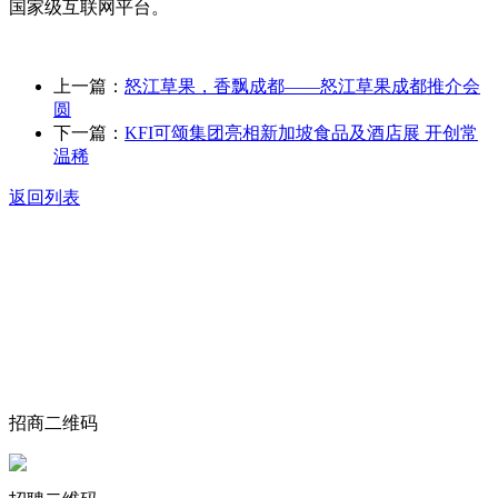
国家级互联网平台。
上一篇：
怒江草果，香飘成都——怒江草果成都推介会
圆
下一篇：
KFI可颂集团亮相新加坡食品及酒店展 开创常
温稀
返回列表
关于我们
食品安全动态
食品安全知识
联系我们
招商二维码