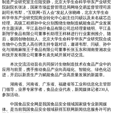
制造产业研究室主任陆安静，北京大学生命科学华东产业研究
院副院长张泳，国家市场监督管理总局网络交易监督管理司原
副司长韦犁，“互联网+百人会”发起人张晓峰，北京大学生命
科学华东产业研究院商业转化中心副主任闫硕以及未名碳芯总
经理、高级工程师孙中化分别围绕生物制造赋能食品产业发展
作主题演讲。平江县劲仔食品有限公司总经理童镜明、平江县
新翔宇食品有限公司董事长助理王样林进行行业案例推介。随
后，极因创物创始人、北京大学生命科学华东产业研究院合成
生物中心负责人高任骋主持专题对话，邀请韦犁、闫硕、孙中
化与湖南麻辣王子食品有限公司董事长张玉东和湖南誉湘农业
科技开发有限公司董事长袁先斌开展对话交流。
本次交流活动旨在共同探讨生物制造技术在食品产业中的
应用与前景，携手推动食品产业向高端化、智能化、绿色化迈
进，开启以新质生产力赋能食品产业高质量发展的新篇章。
湖南省、河南省、广东省、福建省等工业和信息化主管部
门领导，业界专家学者，食品企业代表，新闻媒体记者230人
参加活动。
中国食品安全网是我国食品安全领域国家级专业新闻媒
体。是当前我国食品安全领域获得互联网新闻信息服务许可的