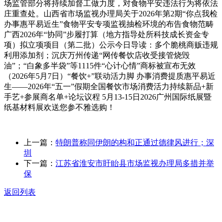
场监管部分将持续加督工做力度，对食物平安违法行为将依法
庄重查处。山西省市场监视办理局关于2026年第2期“你点我检
办事惠平易近生”食物平安专项监视抽检环境的布告食物范畴
广西2026年“协同”步履打算（地方指导处所科技成长资金专
项）拟立项项目（第二批）公示今日导读：多个脆桃商贩违规
利用添加剂；沉庆万州传递“网传餐饮店收受接管烧毁
油”；“白象多半袋”等1115件“心计心情”商标被宣布无效
（2026年5月7日）“餐饮+”联动活力脚 办事消费提质惠平易近
生——2026年“五一”假期全国餐饮市场消费活力持续新品+新
手艺+参展商名单+论坛议程 5月13-15日2026广州国际纸展暨
纸基材料展欢送您参不雅选购！
上一篇：
特朗普称同伊朗的构和正通过德律风进行；深
圳
下一篇：
江苏省淮安市盱眙县市场监视办理局多措并举
保
返回列表
关于我们