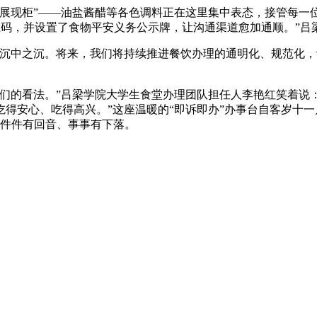
现柜”——油盐酱醋等各色调料正在这里集中表态，接管每一位
’二维码，并设置了食物平安义务公示牌，让沟通渠道愈加通顺。”
中之沉。将来，我们将持续推进餐饮办理的通明化、规范化，
的看法。”吕梁学院大学生食堂办理团队担任人李艳红笑着说：
得安心、吃得高兴。”这座温暖的“即诉即办”办事台自客岁十
了件件有回音、事事有下落。