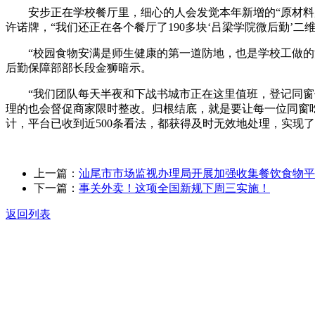
安步正在学校餐厅里，细心的人会发觉本年新增的“原材料展
许诺牌，“我们还正在各个餐厅了190多块‘吕梁学院微后勤
“校园食物安满是师生健康的第一道防地，也是学校工做的沉
后勤保障部部长段金狮暗示。
“我们团队每天半夜和下战书城市正在这里值班，登记同窗们
理的也会督促商家限时整改。归根结底，就是要让每一位同窗吃
计，平台已收到近500条看法，都获得及时无效地处理，实现
上一篇：
汕尾市市场监视办理局开展加强收集餐饮食物平
下一篇：
事关外卖！这项全国新规下周三实施！
返回列表
关于我们
食品安全动态
食品安全知识