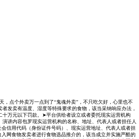
天，点个外卖万一点到了“鬼魂外卖”，不只吃欠好，心里也不
卖者发卖有温度、湿度等特殊要求的食物，该当采纳响应办法，
二十万元以下罚款。➤平台供给者设立或者委托现实运营机构
。演讲内容包罗现实运营机构的名称、地址、代表人或者担任人
社会信用代码（身份证件号码）、现实运营地址、代表人或者担
向入网食物发卖者进行食物选品推介的，该当成立并实施严酷的