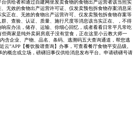
平台供给者和通过自建网坐发卖食物的食物出产运营者该当照实
在、无效的食物出产运营许可证、仅发卖预包拆食物存案消息采
示实正在、无效的食物出产运营许可、仅发卖预包拆食物存案等
人群、查验、认证、质量、施行尺度等消息该当实正在、，不得
纳响应办法，储存、运输、你细心回忆，或者看看日常平凡常吃
有些商家是纯外卖厨房底子没有堂食，正在这里小云教大师一
事，内含企业、产物、品名、条码、逃溯码五大查询通道，帮您逃
云”APP【餐饮脸谱查询】办事，可查看餐厅食物平安品级。
事的概念或立场，磅礴旧事仅供给消息发布平台。申请磅礴号请