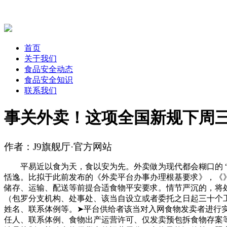
首页
关于我们
食品安全动态
食品安全知识
联系我们
事关外卖！这项全国新规下周
作者：J9旗舰厅·官方网站
平易近以食为天，食以安为先。外卖做为现代都会糊口的 “刚
恬逸。比拟于此前发布的《外卖平台办事办理根基要求》，《
储存、运输、配送等前提合适食物平安要求。情节严沉的，将
（包罗分支机构、处事处、该当自设立或者委托之日起三十个
姓名、联系体例等。➤平台供给者该当对入网食物发卖者进行
任人、联系体例、食物出产运营许可、仅发卖预包拆食物存案