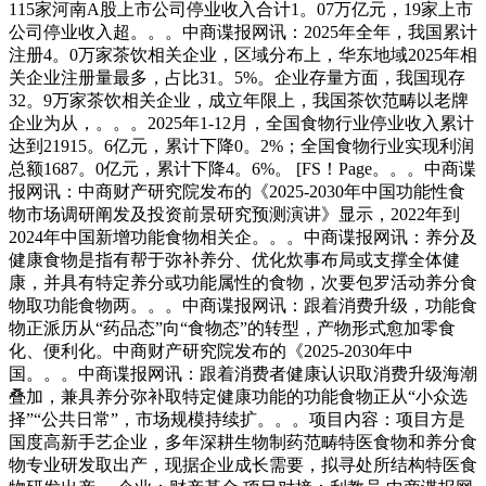
115家河南A股上市公司停业收入合计1。07万亿元，19家上市
公司停业收入超。。。中商谍报网讯：2025年全年，我国累计
注册4。0万家茶饮相关企业，区域分布上，华东地域2025年相
关企业注册量最多，占比31。5%。企业存量方面，我国现存
32。9万家茶饮相关企业，成立年限上，我国茶饮范畴以老牌
企业为从，。。。2025年1-12月，全国食物行业停业收入累计
达到21915。6亿元，累计下降0。2%；全国食物行业实现利润
总额1687。0亿元，累计下降4。6%。 [FS！Page。。。中商谍
报网讯：中商财产研究院发布的《2025-2030年中国功能性食
物市场调研阐发及投资前景研究预测演讲》显示，2022年到
2024年中国新增功能食物相关企。。。中商谍报网讯：养分及
健康食物是指有帮于弥补养分、优化炊事布局或支撑全体健
康，并具有特定养分或功能属性的食物，次要包罗活动养分食
物取功能食物两。。。中商谍报网讯：跟着消费升级，功能食
物正派历从“药品态”向“食物态”的转型，产物形式愈加零食
化、便利化。中商财产研究院发布的《2025-2030年中
国。。。中商谍报网讯：跟着消费者健康认识取消费升级海潮
叠加，兼具养分弥补取特定健康功能的功能食物正从“小众选
择”“公共日常”，市场规模持续扩。。。项目内容：项目方是
国度高新手艺企业，多年深耕生物制药范畴特医食物和养分食
物专业研发取出产，现据企业成长需要，拟寻处所结构特医食