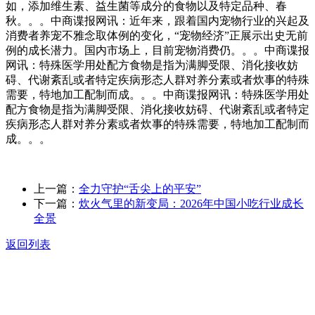
如，添加维生素、益生菌等成分的食物以及特定品种、春
秋。。。中商谍报网讯：近年来，跟着国内宠物行业的兴起及
消费者养宠不雅念取体例的变化，“宠物经济”正展示出史无前
例的成长潜力。国内市场上，目前宠物消费仍。。。中商谍报
网讯：特殊医学用处配方食物是指为满脚受限、消化接收妨
碍、代谢紊乱或者特定疾病形态人群对养分素或者炊事的特殊
需要，特地加工配制而成。。。中商谍报网讯：特殊医学用处
配方食物是指为满脚受限、消化接收妨碍、代谢紊乱或者特定
疾病形态人群对养分素或者炊事的特殊需要，特地加工配制而
成。。。
上一篇：
全力守护“舌尖上的平安”
下一篇：
炊火气里的新变局：2026年中国小吃行业成长
全景
返回列表
关于我们
食品安全动态