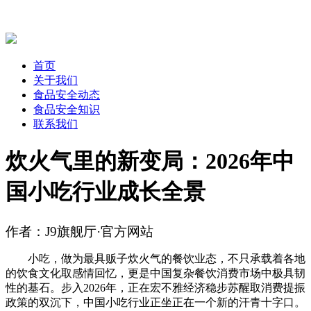
首页
关于我们
食品安全动态
食品安全知识
联系我们
炊火气里的新变局：2026年中
国小吃行业成长全景
作者：J9旗舰厅·官方网站
小吃，做为最具贩子炊火气的餐饮业态，不只承载着各地
的饮食文化取感情回忆，更是中国复杂餐饮消费市场中极具韧
性的基石。步入2026年，正在宏不雅经济稳步苏醒取消费提振
政策的双沉下，中国小吃行业正坐正在一个新的汗青十字口。