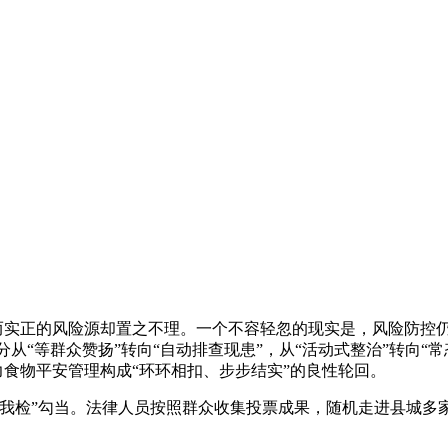
而实正的风险源却置之不理。一个不容轻忽的现实是，风险防控仍
分从“等群众赞扬”转向“自动排查现患”，从“活动式整治”转向“
力食物平安管理构成“环环相扣、步步结实”的良性轮回。
检”勾当。法律人员按照群众收集投票成果，随机走进县城多