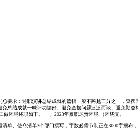
（总要求：述职演讲总结成就的篇幅一般不跨越三分之一，查摆
免总结成就一味评功摆好、避免查摆问题泛泛而谈、避免勤奋标
工做环境述职如下。 一、2023年履职尽责环境 （环绕支。
、使命清单3个部门撰写，字数必需节制正在3000字摆布，此