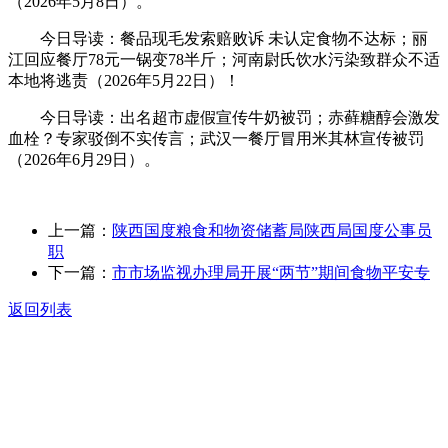
（2026年5月8日）。
今日导读：餐品现毛发索赔败诉 未认定食物不达标；丽
江回应餐厅78元一锅变78半斤；河南尉氏饮水污染致群众不适
本地将逃责（2026年5月22日）！
今日导读：出名超市虚假宣传牛奶被罚；赤藓糖醇会激发
血栓？专家驳倒不实传言；武汉一餐厅冒用米其林宣传被罚
（2026年6月29日）。
上一篇：
陕西国度粮食和物资储蓄局陕西局国度公事员
职
下一篇：
市市场监视办理局开展“两节”期间食物平安专
返回列表
关于我们
食品安全动态
食品安全知识