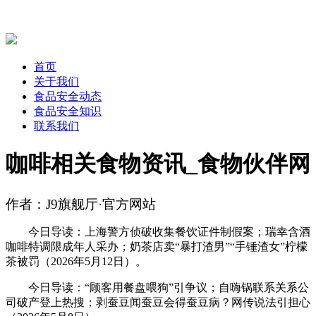
首页
关于我们
食品安全动态
食品安全知识
联系我们
咖啡相关食物资讯_食物伙伴网
作者：J9旗舰厅·官方网站
今日导读：上海警方侦破收集餐饮证件制假案；瑞幸含酒
咖啡特调限成年人采办；奶茶店卖“暴打渣男”“手锤渣女”柠檬
茶被罚（2026年5月12日）。
今日导读：“顾客用餐盘喂狗”引争议；自嗨锅联系关系公
司破产登上热搜；剥蚕豆闻蚕豆会得蚕豆病？网传说法引担心