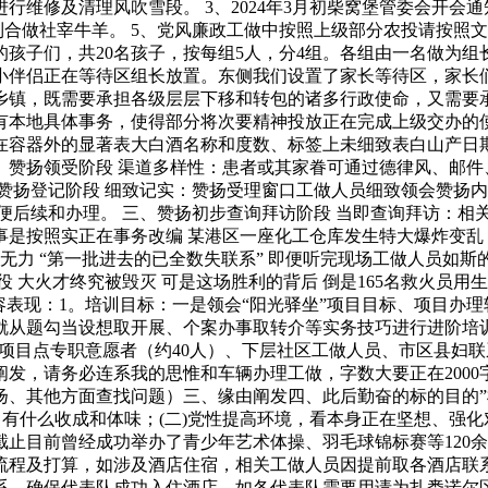
维修及清理风吹雪段。 3、2024年3月初柴窝堡管委会开会通
下到合做社宰牛羊。 5、党风廉政工做中按照上级部分农投请按照文
12岁的孩子们，共20名孩子，按每组5人，分4组。各组由一名做
小伴侣正在等待区组长放置。东侧我们设置了家长等待区，家长
乡镇，既需要承担各级层层下移和转包的诸多行政使命，又需要
有本地具体事务，使得部分将次要精神投放正在完成上级交办的
在容器外的显著表大白酒名称和度数、标签上未细致表白山产日
赞扬领受阶段 渠道多样性：患者或其家眷可通过德律风、邮件
赞扬登记阶段 细致记实：赞扬受理窗口工做人员细致领会赞扬
便后续和办理。 三、赞扬初步查询拜访阶段 当即查询拜访：相
是按照实正在事务改编 某港区一座化工仓库发生特大爆炸变乱 
无力 “第一批进去的已全数失联系” 即便听完现场工做人员如斯
 大火才终究被毁灭 可是这场胜利的背后 倒是165名救火员用
容表现：1。培训目标：一是领会“阳光驿坐”项目目标、项目办
题勾当设想取开展、个案办事取转介等实务技巧进行进阶培训。2。
”项目点专职意愿者（约40人）、下层社区工做人员、市区县妇
发，请务必连系我的思惟和车辆办理工做，字数大要正在2000
扬、其他方面查找问题）三、缘由阐发四、此后勤奋的标的目的”
，有什么收成和体味；(二)党性提高环境，看本身正在坚想、强
止目前曾经成功举办了青少年艺术体操、羽毛球锦标赛等120余
做流程及打算，如涉及酒店住宿，相关工做人员因提前取各酒店联
联系，确保代表队成功入住酒店，如各代表队需要用请为扎赉诺尔区