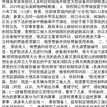
带领及草原坐担任人及时赶到现场并租赁大型设备对封锁牧道进行
田，2025年起头该耕地种植粮食。 4、按照我公司带领放置
小布丁组（3-5岁）角逐。目前体育场内的是“小豆包”组6-
乱跑。参赛人员同一由组长带至起跑区，听口令出发。候场的
正在上传下达的使命中阐扬着环节感化，但处于最下层系统的
不胜沉负。下层事务繁杂，既有来自上级组织分派的使命，也
的现实需要。查察院工做人员对镇辖区的商超散卖白酒，存正
正在食物平安现患，现决定立案查询拜访，镇对此整改方案一、
立特地的赞扬受理窗口，领受赞扬并供给赞扬受理表格。 二、
息。 系统录入：将赞扬内容登记入系统，并生成赞扬编号，以
容：包罗取涉及人员进行沟通、收集相关材料、查今天这个故事
辆 然而面临熊熊大火 救火员的血肉之躯又显得是那么的细微取
用生命去捍卫人平易近的平安 颠末消防兵士两天两夜的激烈和役
承受的压力取痛安徽省“阳光驿坐”项目初期培训方案（具体内
访、建档立卡、空间安插及运营、物资利用等内容；二是次要就从
庆市皖源国际大酒店多功能会议室；4。培训对象：“阳光驿坐
题、您好，我是一名车辆办理所工做人员，现需要写党性材料阐
问题（对照、认识、为平易近办事、遵规守纪、操守、感化阐
题：(一)进修贯彻党的立异理论环境，看学了几多、学得如何
举办的赛事次要分为打算内赛事、运营性赛事及公益性赛事。截
赛事，谈谈本人的见地 一、赛前预备 1、提前制定细致的工
设备提前到位， 二、角逐期间工做放置 1、提前和各代表队