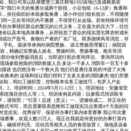
知，我公司东山队柴窝堡三葛庄耕地1162亩地已改成根基农
字“我们今天的角逐分成两个阶段，小豆包组（6-12岁）角逐和
为组长，担任组织好本组参取角逐，请小伴侣们组长批示，不得随便
们同一正在等待区内不雅赛，不得穿行从会场。若有特殊环境可
承担办事辖区群众的繁沉的公共义务，正在庞大的压力下，往往
使命以及本地具体事务，从而轻忽了群众的现实需乞降农村成长
期或出产批号、食物出产者的厂名厂址、联系德律风等消息，存
、手札、面谈等体例向病院赞扬。 设立赞扬受理窗口：病院设
内容，精确记实赞扬人姓名、赞扬时间、赞扬事项、相关等消
关部分收到赞扬消息后，当即进行初步查询拜访。 查询拜访内
现场参取抢险的消防救援人员 多达一千多人 消防车一百五十多
的描述 也仍然没有一个救火员 他们仍是勇往直前的冲进了火海
生命换来的 这场和役让我们得到了太多太多的消防豪杰 他们所要
理轨制，明白工做职责，控制根本实务工做技巧，包罗入户走
培训时间：2024年5月11-12日；3。培训地址：安徽省安
联系统项目担任人等；5。培训体例及内容：以参取式培训取专
字，请按照：“引语！总述（意义）一、进修收成二、存正在的
模式书写，而且需要联系思惟和工做现实沉点查摆4个方面的问
化对党忠实、优秀保守、保若何办事打算内体育赛事 我公司次要
场赛事，欢迎人数25万人。现正在我就若何更好的办事打算内
系，确保评判员、活动员等相关人员的食宿放置 2、场地及设备
政协办公室工做人员写一篇2023年度工做总结，该工做人员次