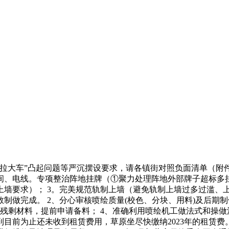
大车”凸起问题等严沉摆设要求，请各镇街对照负面清单（附件）
时间、电线。专项整治阵地挂牌（①聚力处理阵地外部牌子超标
墙要求）； 3。完美规范轨制上墙（避免轨制上墙过多过滥、上
制做完成。 2、分心审核喷绘质量(校色、分块、用料)及后期制
剩材料，提前申请备料； 4、准确利用喷绘机工做法式和操做法
目前为止还未收到租赁费用，草原坐尽快缴纳2023年的租赁费