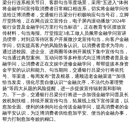
梁分行连系相关节日、客群勾当等度场景，采用“五进入”体例
将金融学问宣传取消费者日常糊口相连系，切实将金融学问传
送给泛博消费者，交通银行吕梁分行积极响应勾当号召，立脚
厅堂阵地，正在网点设立宣传台，电子屏内滚动播放“2024年
银行业普及金融学问万里行勾当标语”，正在教育专区摆放宣
传材料，勾当海报。厅堂指定3名工做人员佩带金融学问宣讲
员绶带，对到店等待区客户开展微沙龙宣传勾当，向客户金融
学问，切实提高客户的风险防备认识。以消费者需求为导向，
通过进校园、进企业、进商圈等体例开展线下集中宣传勾当，
勾当通过典型案例、互动问答等多种形式向泛博消费者普及金
融学问，让消费者正在文娱中进修金融学问，帮帮提拔本身资
金平安的认识和能力。勾当期间，交通银行吕梁分行将依托
号、等渠道，每周发布“普及根基，通顺适老金融渠道”“加强
恰当发卖，强化尽责自傲认识”“金融次序，不法代办署理赞
扬”等四大从题的风险提醒，进一步提拔宣传辐射面和影响
力。下一步，交通银行吕梁分行将进一步加强金融学问普及长
效机制扶植，持续开展宣传勾当，拓展线上线下宣传渠道，以
愈加全面、便利的体例向社会传送金融学问，提高消费者的金
融平安认识，为泛博消费者供给愈加平安、便当的金融办事，
帮力打制愈加夸姣的糊口。